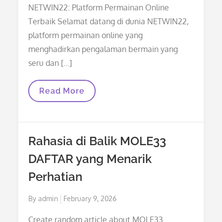
NETWIN22: Platform Permainan Online
Terbaik Selamat datang di dunia NETWIN22,
platform permainan online yang
menghadirkan pengalaman bermain yang
seru dan […]
NETWIN22:
Read More
Platform
Permainan
Online
Terbaik
Rahasia di Balik MOLE33
DAFTAR yang Menarik
Perhatian
Posted
By
admin
February 9, 2026
on
Create random article about MOLE33