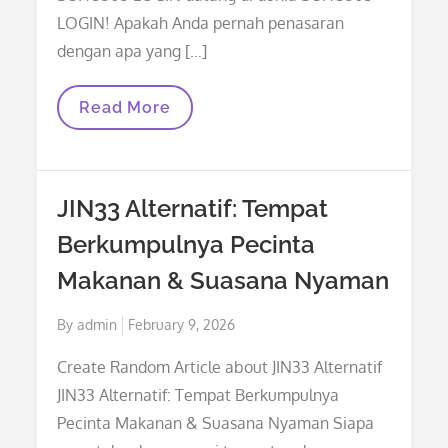
LOGIN! Apakah Anda pernah penasaran
dengan apa yang […]
Menemukan
Read More
Dunia
SUHU303
LOGIN
JIN33 Alternatif: Tempat
Berkumpulnya Pecinta
Makanan & Suasana Nyaman
Posted
By
admin
February 9, 2026
on
Create Random Article about JIN33 Alternatif
JIN33 Alternatif: Tempat Berkumpulnya
Pecinta Makanan & Suasana Nyaman Siapa