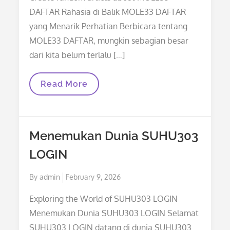
DAFTAR Rahasia di Balik MOLE33 DAFTAR
yang Menarik Perhatian Berbicara tentang
MOLE33 DAFTAR, mungkin sebagian besar
dari kita belum terlalu […]
Rahasia
Read More
Di
Balik
MOLE33
DAFTAR
Yang
Menemukan Dunia SUHU303
Menarik
Perhatian
LOGIN
Posted
By
admin
February 9, 2026
on
Exploring the World of SUHU303 LOGIN
Menemukan Dunia SUHU303 LOGIN Selamat
SUHU303 LOGIN datang di dunia SUHU303