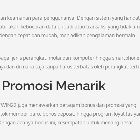
n keamanan para penggunanya. Dengan sistem yang handal
ir akan kebocoran data pribadi atau transaksi yang tidak am
an dengan cepat dan mudah, menjadikan pengalaman bermain
agai jenis perangkat, mulai dari komputer hingga smartphone.
 dan di mana saja tanpa harus terbatas oleh perangkat terte
 Promosi Menarik
ETWIN22 juga menawarkan beragam bonus dan promosi yang
tuk member baru, bonus deposit, hingga program loyalitas ya
 Dengan adanya bonus ini, kesempatan untuk menang besar