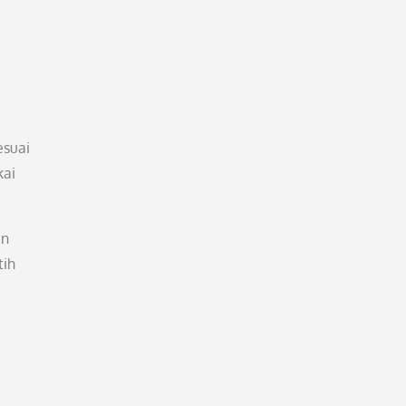
esuai
kai
in
tih