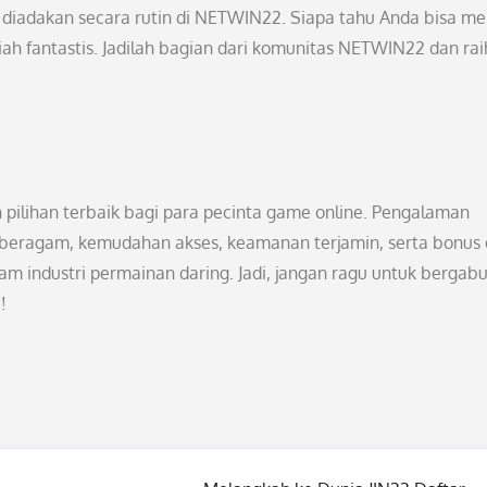
diadakan secara rutin di NETWIN22. Siapa tahu Anda bisa me
 fantastis. Jadilah bagian dari komunitas NETWIN22 dan rai
ilihan terbaik bagi para pecinta game online. Pengalaman
beragam, kemudahan akses, keamanan terjamin, serta bonus
industri permainan daring. Jadi, jangan ragu untuk bergab
!