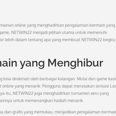
rmainan online yang menghadirkan pengalaman bermain yang
 game, NETWIN22 menjadi pilihan utama untuk memenuhi
plor lebih dalam tentang apa yang membuat NETWIN22 begitu
ain yang Menghibur
sa dinikmati oleh berbagai kalangan. Mulai dari game kas
 slot online yang menarik. Pengguna dapat merasakan sensasi La
anya itu, NETWIN22 juga menghadirkan turnamen seru yang
ainnya untuk memenangkan hadiah menarik.
a dan grafis yang memukau, menjadikan pengalaman bermain