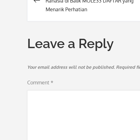
Rahasia di Balik MOLE33 DAFTAR yang
Post
Menarik Perhatian
navigation
Leave a Reply
Your email address will not be published.
Required f
Comment
*