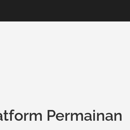
atform Permainan