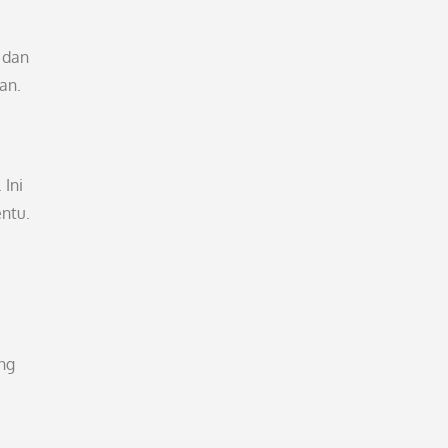
 dan
an.
 Ini
ntu.
ng