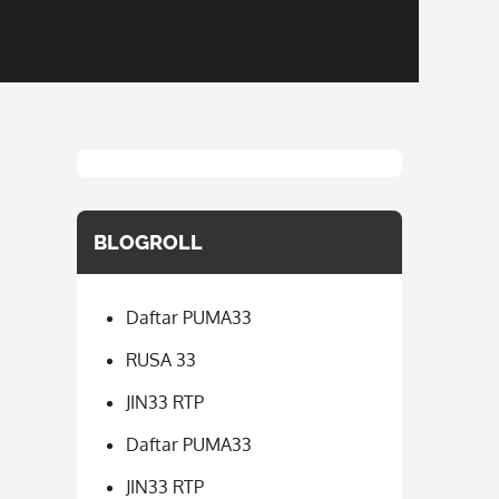
BLOGROLL
Daftar PUMA33
RUSA 33
JIN33 RTP
Daftar PUMA33
JIN33 RTP