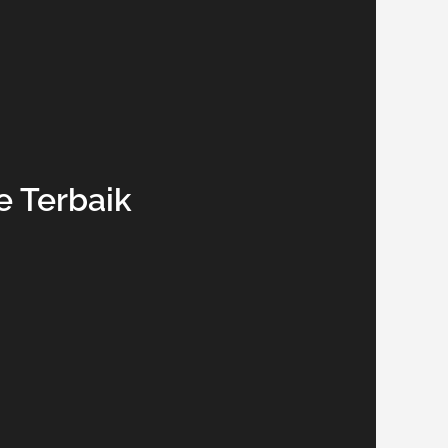
 Terbaik