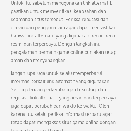
Untuk itu, sebelum menggunakan link alternatif,
pastikan untuk memverifikasi keabsahan dan
keamanan situs tersebut. Periksa reputasi dan
ulasan dari pengguna lain agar dapat memastikan
bahwa link alternatif yang digunakan benar-benar
resmi dan terpercaya. Dengan langkah ini,
pengalaman bermain game online pun akan tetap
aman dan menyenangkan.
Jangan lupa juga untuk selalu memperbarui
informasi terkait link alternatif yang digunakan.
Seiring dengan perkembangan teknologi dan
regulasi, link alternatif yang aman dan terpercaya
juga dapat berubah dari waktu ke waktu. Oleh
karena itu, selalu periksa informasi terbaru agar
tetap dapat mengakses situs game online dengan
lancar dan tanpa khawatir.