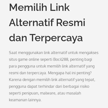
Memilih Link
Alternatif Resmi
dan Terpercaya
Saat menggunakan link alternatif untuk mengakses
situs game online seperti Bocil288, penting bagi
para pengguna untuk memilih link alternatif yang
resmi dan terpercaya. Mengapa hal ini penting?
Karena dengan memilih link alternatif yang tepat,
pengguna dapat terhindar dari berbagai risiko
seperti penipuan, malware, atau masalah
keamanan lainnya.