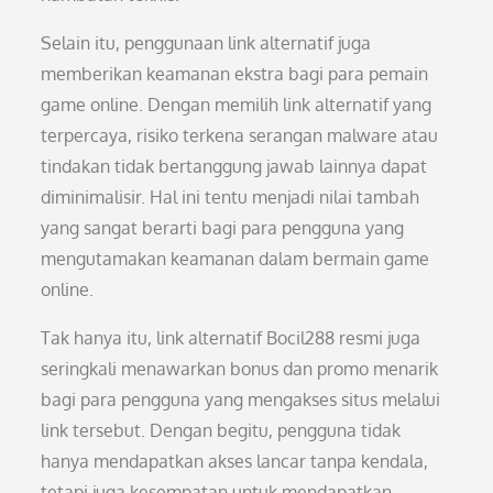
Selain itu, penggunaan link alternatif juga
memberikan keamanan ekstra bagi para pemain
game online. Dengan memilih link alternatif yang
terpercaya, risiko terkena serangan malware atau
tindakan tidak bertanggung jawab lainnya dapat
diminimalisir. Hal ini tentu menjadi nilai tambah
yang sangat berarti bagi para pengguna yang
mengutamakan keamanan dalam bermain game
online.
Tak hanya itu, link alternatif Bocil288 resmi juga
seringkali menawarkan bonus dan promo menarik
bagi para pengguna yang mengakses situs melalui
link tersebut. Dengan begitu, pengguna tidak
hanya mendapatkan akses lancar tanpa kendala,
tetapi juga kesempatan untuk mendapatkan