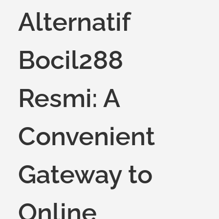
Alternatif
Bocil288
Resmi: A
Convenient
Gateway to
Online