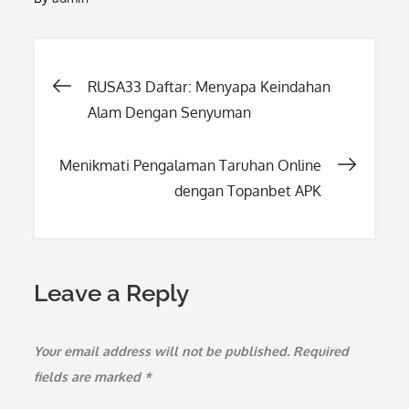
Post
RUSA33 Daftar: Menyapa Keindahan
Alam Dengan Senyuman
navigation
Menikmati Pengalaman Taruhan Online
dengan Topanbet APK
Leave a Reply
Your email address will not be published.
Required
fields are marked
*