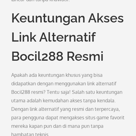
Keuntungan Akses
Link Alternatif
Bocil288 Resmi
Apakah ada keuntungan khusus yang bisa
didapatkan dengan menggunakan link alternatif
Bocil288 resmi? Tentu saja! Salah satu keuntungan
utama adalah kemudahan akses tanpa kendala.
Dengan link alternatif yang resmi dan terpercaya,
para pengguna dapat mengakses situs game favorit
mereka kapan pun dan di mana pun tanpa
hambatan teknis.