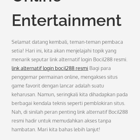
Entertainment
Selamat datang kembali, teman-teman pembaca
setia! Hari ini, kita akan menjelajahi topik yang
menarik seputar link alternatif login Bocil288 resmi.
link alternatif login bocil288 resmi
Bagi para
penggemar permainan online, mengakses situs
game favorit dengan lancar adalah suatu
keharusan. Namun, seringkali kita dihadapkan pada
berbagai kendala teknis seperti pemblokiran situs.
Nah, di sinilah peran penting link alternatif Bocil288
resmi hadir untuk memudahkan akses tanpa
hambatan. Mari kita bahas lebih lanjut!