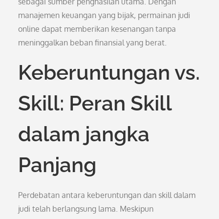
sebagai sumber penghasilan utama. Dengan
manajemen keuangan yang bijak, permainan judi
online dapat memberikan kesenangan tanpa
meninggalkan beban finansial yang berat.
Keberuntungan vs.
Skill: Peran Skill
dalam jangka
Panjang
Perdebatan antara keberuntungan dan skill dalam
judi telah berlangsung lama. Meskipun