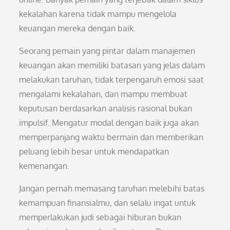
kekalahan karena tidak mampu mengelola
keuangan mereka dengan baik.
Seorang pemain yang pintar dalam manajemen
keuangan akan memiliki batasan yang jelas dalam
melakukan taruhan, tidak terpengaruh emosi saat
mengalami kekalahan, dan mampu membuat
keputusan berdasarkan analisis rasional bukan
impulsif. Mengatur modal dengan baik juga akan
memperpanjang waktu bermain dan memberikan
peluang lebih besar untuk mendapatkan
kemenangan.
Jangan pernah memasang taruhan melebihi batas
kemampuan finansialmu, dan selalu ingat untuk
memperlakukan judi sebagai hiburan bukan