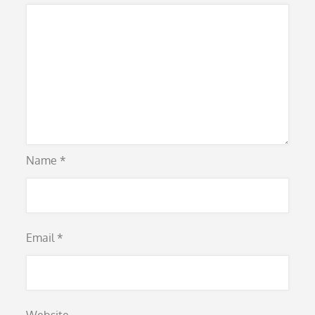
Name
*
Email
*