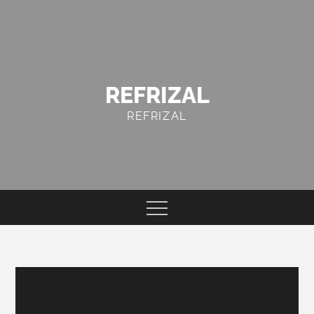
Skip
to
content
REFRIZAL
REFRIZAL