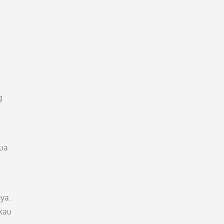
g
dua
ya.
ukau