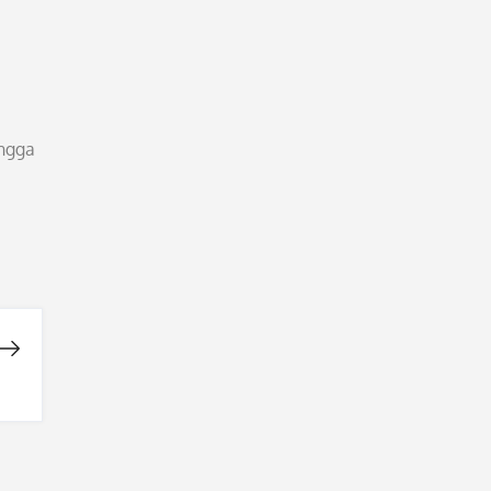
ingga