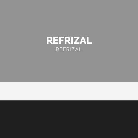
REFRIZAL
REFRIZAL