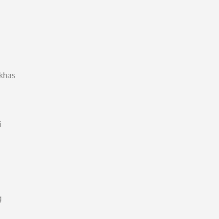
 khas
i
g