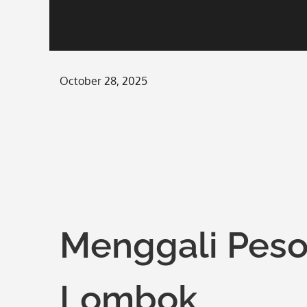
Posted
October 28, 2025
on
Menggali Peso
Lombok