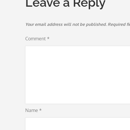
Leave a Reply
Your email address will not be published.
Required f
Comment
*
Name
*