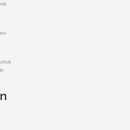
sik
ara
untuk
da
an