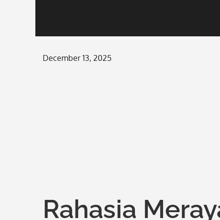
Posted
December 13, 2025
on
Rahasia Meray