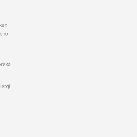
gkan
menu
ereka
lergi