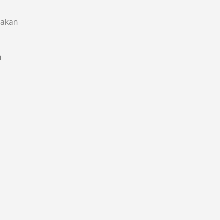
 akan
n
i