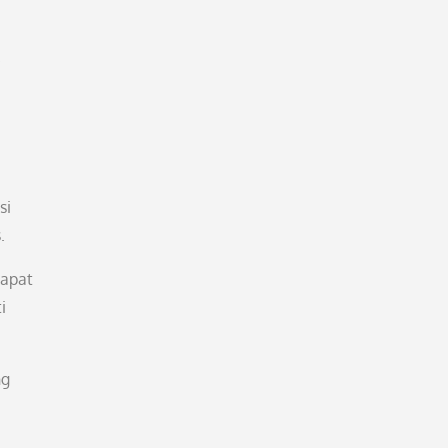
.
si
.
dapat
i
ng