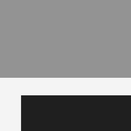
Skip
to
content