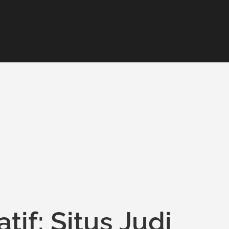
if: Situs Judi