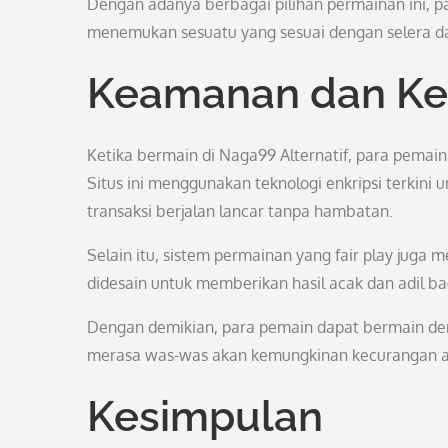
Dengan adanya berbagai pilihan permainan ini, p
menemukan sesuatu yang sesuai dengan selera d
Keamanan dan Ke
Ketika bermain di Naga99 Alternatif, para pemai
Situs ini menggunakan teknologi enkripsi terkini
transaksi berjalan lancar tanpa hambatan.
Selain itu, sistem permainan yang fair play juga 
didesain untuk memberikan hasil acak dan adil b
Dengan demikian, para pemain dapat bermain de
merasa was-was akan kemungkinan kecurangan at
Kesimpulan