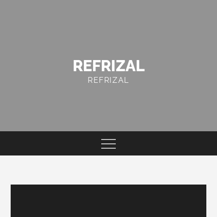
Skip
to
content
REFRIZAL
REFRIZAL