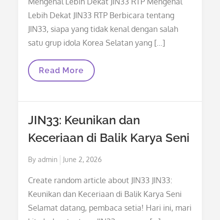
Mengenal Lebih Dekat JIN33 RTP Mengenal
Lebih Dekat JIN33 RTP Berbicara tentang
JIN33, siapa yang tidak kenal dengan salah
satu grup idola Korea Selatan yang […]
Mengenal
Read More
Lebih
Dekat
JIN33
RTP
JIN33: Keunikan dan
Keceriaan di Balik Karya Seni
Posted
By
admin
June 2, 2026
on
Create random article about JIN33 JIN33:
Keunikan dan Keceriaan di Balik Karya Seni
Selamat datang, pembaca setia! Hari ini, mari