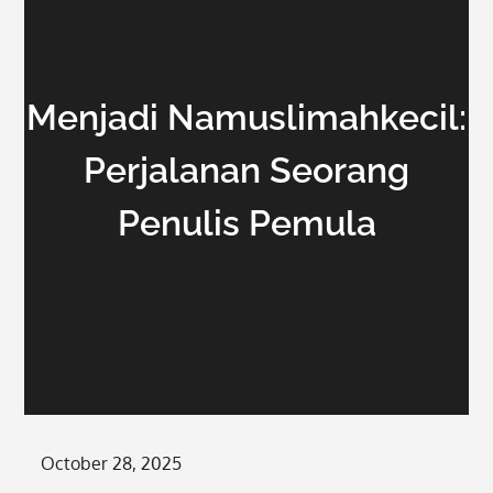
Menjadi Namuslimahkecil:
Perjalanan Seorang
Penulis Pemula
Posted
October 28, 2025