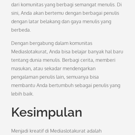
dari komunitas yang berbagi semangat menulis. Di
sini, Anda akan bertemu dengan berbagai penulis
dengan latar belakang dan gaya menulis yang
berbeda.
Dengan bergabung dalam komunitas
Mediaslotakurat, Anda bisa belajar banyak hal baru
tentang dunia menulis. Berbagi cerita, memberi
masukan, atau sekadar mendengarkan
pengalaman penulis lain, semuanya bisa
membantu Anda bertumbuh sebagai penulis yang
lebih baik.
Kesimpulan
Menjadi kreatif di Mediaslotakurat adalah