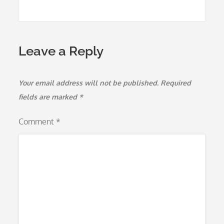
Leave a Reply
Your email address will not be published.
Required
fields are marked
*
Comment
*