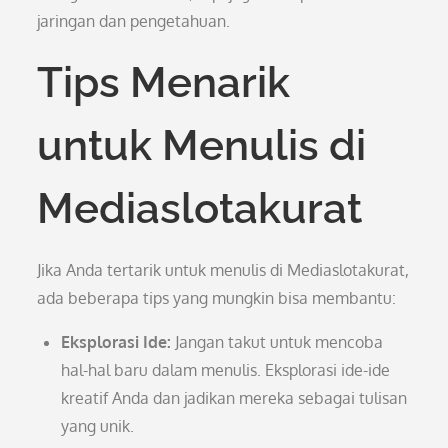
jaringan dan pengetahuan.
Tips Menarik
untuk Menulis di
Mediaslotakurat
Jika Anda tertarik untuk menulis di Mediaslotakurat,
ada beberapa tips yang mungkin bisa membantu:
Eksplorasi Ide:
Jangan takut untuk mencoba
hal-hal baru dalam menulis. Eksplorasi ide-ide
kreatif Anda dan jadikan mereka sebagai tulisan
yang unik.