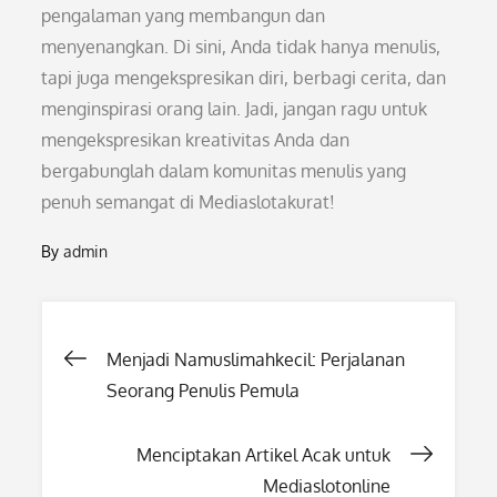
pengalaman yang membangun dan
menyenangkan. Di sini, Anda tidak hanya menulis,
tapi juga mengekspresikan diri, berbagi cerita, dan
menginspirasi orang lain. Jadi, jangan ragu untuk
mengekspresikan kreativitas Anda dan
bergabunglah dalam komunitas menulis yang
penuh semangat di Mediaslotakurat!
By
admin
Post
Menjadi Namuslimahkecil: Perjalanan
Seorang Penulis Pemula
navigation
Menciptakan Artikel Acak untuk
Mediaslotonline