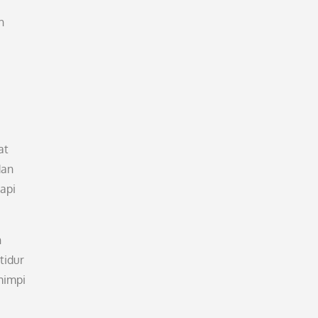
h
at
dan
api
h
tidur
mimpi