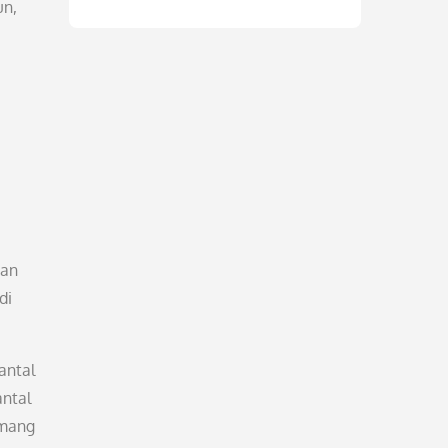
un,
pan
di
antal
antal
emang