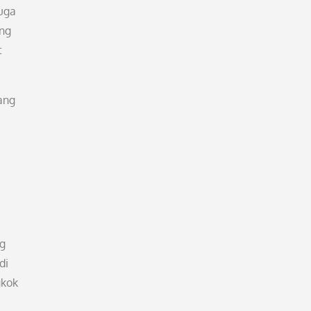
uga
ang
t
ang
ng
di
gkok