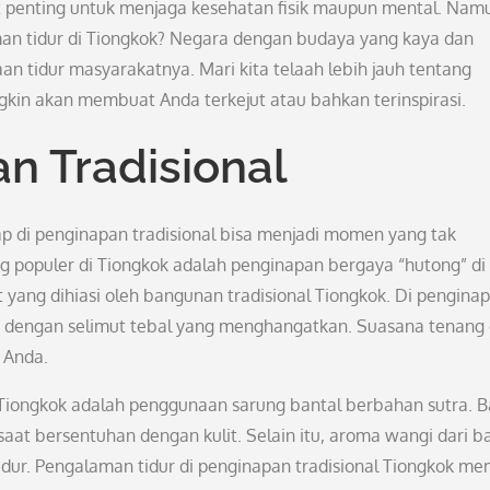
 penting untuk menjaga kesehatan fisik maupun mental. Nam
an tidur di Tiongkok? Negara dengan budaya yang kaya dan
an tidur masyarakatnya. Mari kita telaah lebih jauh tentang
kin akan membuat Anda terkejut atau bahkan terinspirasi.
an Tradisional
p di penginapan tradisional bisa menjadi momen yang tak
ng populer di Tiongkok adalah penginapan bergaya “hutong” di
 yang dihiasi oleh bangunan tradisional Tiongkok. Di pengina
ang dengan selimut tebal yang menghangatkan. Suasana tenang 
 Anda.
al Tiongkok adalah penggunaan sarung bantal berbahan sutra. B
saat bersentuhan dengan kulit. Selain itu, aroma wangi dari b
idur. Pengalaman tidur di penginapan tradisional Tiongkok m