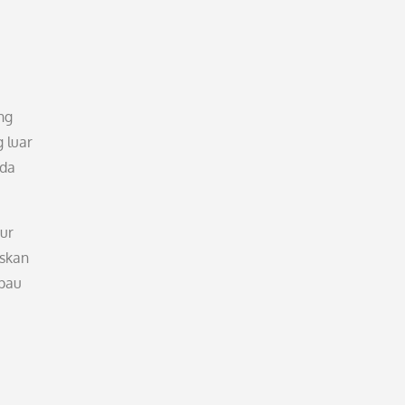
ng
 luar
eda
dur
kskan
mpau