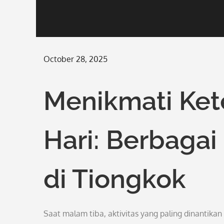
Posted
October 28, 2025
on
Menikmati Ke
Hari: Berbaga
di Tiongkok
Saat malam tiba, aktivitas yang paling dinantikan