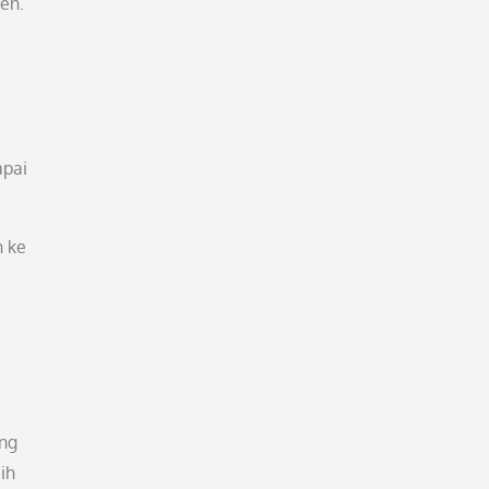
en.
apai
n ke
ang
ih