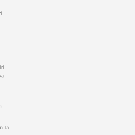
i
ri
ya
n
. Ia