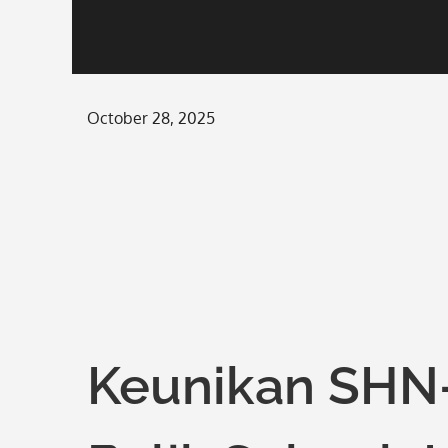
Posted
October 28, 2025
on
Keunikan SHN-2