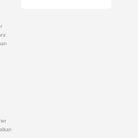
er
ara
aan
ner
alkan