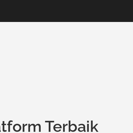
tform Terbaik