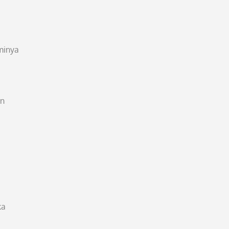
minya
in
ka