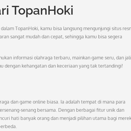
ri TopanHoki
i dalam TopanHoki, kamu bisa langsung mengunjungi situs res
aran sangat mudah dan cepat, sehingga kamu bisa segera
kan informasi olahraga terbaru, mainkan game seru, dan jal
 dengan kehangatan dan keceriaan yang tak tertandingi!
raga dan game online biasa. Ia adalah tempat di mana para
 bersenang-senang bersama. Dengan berbagai fitur unik dan
curi hati banyak orang dan menjadi pilihan utama bagi mere
berbeda.