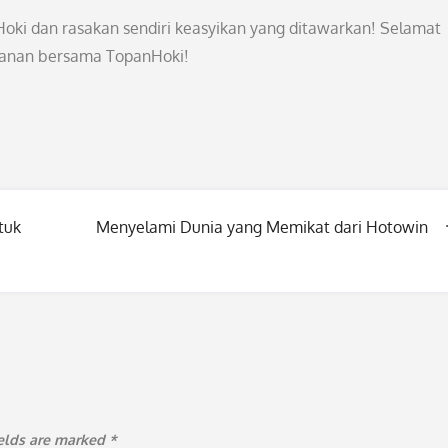
oki dan rasakan sendiri keasyikan yang ditawarkan! Selamat
lanan bersama TopanHoki!
tuk
Menyelami Dunia yang Memikat dari Hotowin
ields are marked
*