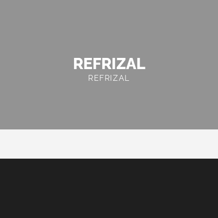
REFRIZAL
REFRIZAL