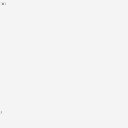
kan.
a