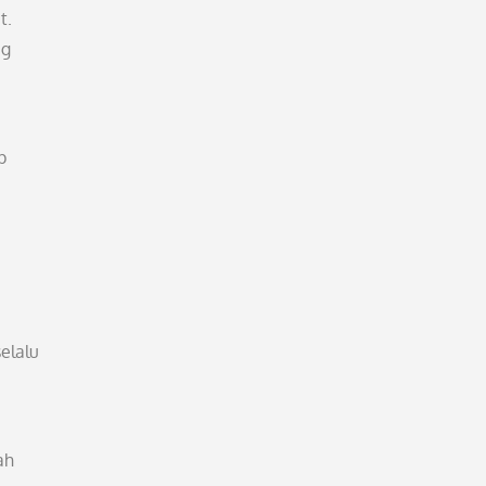
t.
ag
p
elalu
ah