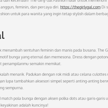
a dan keceriaan! The Girly Gal Fashion hadir untuk memenuhi
anggun, feminin, dan percaya diri.
https://thegirlygal.com
Di s
shion untuk para wanita yang ingin tetap stylish dalam berba
l
tuk menambah sentuhan feminin dan manis pada busana. The Gi
 motif bunga yang eternal dan memesona. Dress dengan poto
uat penampilanmu semakin memikat.
 kalah menarik. Padukan dengan rok midi atau celana culottes
gan lupa tambahkan aksesori simpel seperti anting-anting be
ang sempurna.
nd match pola bunga dengan aksen polka dots atau garis-garis 
 keyakinan adalah kuncinya!