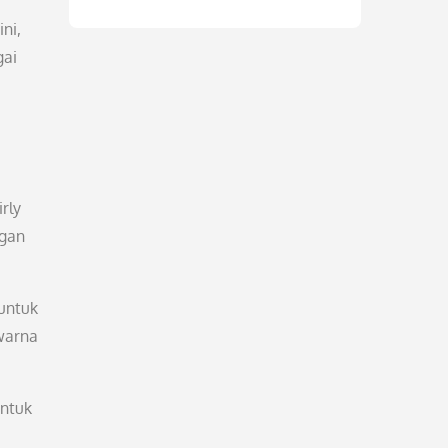
ini,
gai
rly
ngan
 untuk
rwarna
untuk