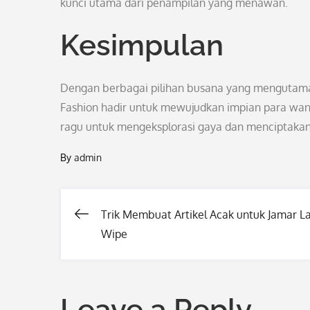
kunci utama dari penampilan yang menawan.
Kesimpulan
Dengan berbagai pilihan busana yang mengutamaka
Fashion hadir untuk mewujudkan impian para wan
ragu untuk mengeksplorasi gaya dan menciptakan
By
admin
Trik Membuat Artikel Acak untuk Jamar L
Post
Wipe
navigation
Leave a Reply