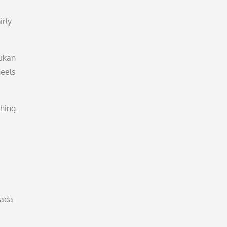
irly
dukan
heels
hing.
pada