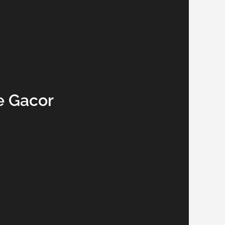
e Gacor