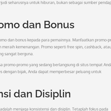
berjudi seharusnya untuk hiburan, bukan sebagai sumber penda
omo dan Bonus
promo dan bonus kepada para pemainnya. Manfaatkan promo-
 meraih kemenangan. Promo seperti free spin, cashback, ata
ng sangat berguna.
a promo-promo yang sedang berlangsung di situs tempat And
 dengan bijak, Anda dapat memperbesar peluang untuk
si dan Disiplin
adalah menjaga konsistensi dan disiplin. Tetaplah fokus pada