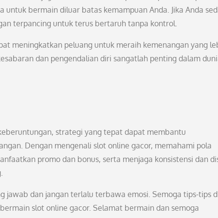
oda untuk bermain diluar batas kemampuan Anda. Jika Anda se
an terpancing untuk terus bertaruh tanpa kontrol.
dapat meningkatkan peluang untuk meraih kemenangan yang le
kesabaran dan pengendalian diri sangatlah penting dalam dun
 keberuntungan, strategi yang tepat dapat membantu
ngan. Dengan mengenali slot online gacor, memahami pola
faatkan promo dan bonus, serta menjaga konsistensi dan disi
.
 jawab dan jangan terlalu terbawa emosi. Semoga tips-tips d
ermain slot online gacor. Selamat bermain dan semoga