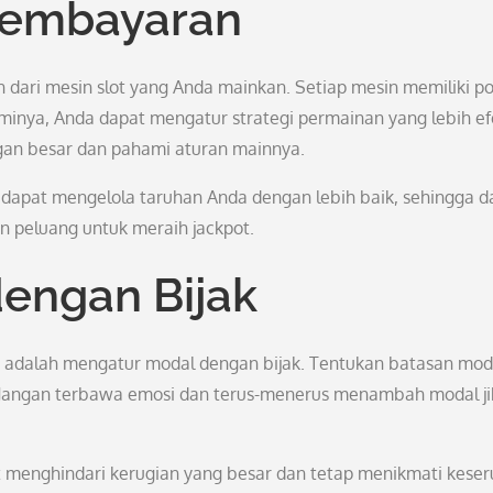
Pembayaran
dari mesin slot yang Anda mainkan. Setiap mesin memiliki po
ya, Anda dapat mengatur strategi permainan yang lebih efe
an besar dan pahami aturan mainnya.
apat mengelola taruhan Anda dengan lebih baik, sehingga d
peluang untuk meraih jackpot.
engan Bijak
ne adalah mengatur modal dengan bijak. Tentukan batasan mod
 Jangan terbawa emosi dan terus-menerus menambah modal ji
 menghindari kerugian yang besar dan tetap menikmati kese