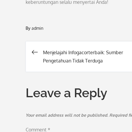
keberuntungan selalu menyertai Anda!
By
admin
Menjelajahi Infogacorterbaik: Sumber
Post
Pengetahuan Tidak Terduga
navigation
Leave a Reply
Your email address will not be published.
Required f
Comment
*