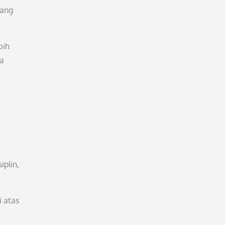
dang
bih
ia
plin,
i atas