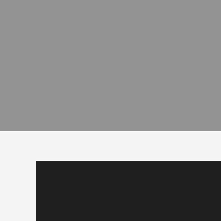
Skip
to
content