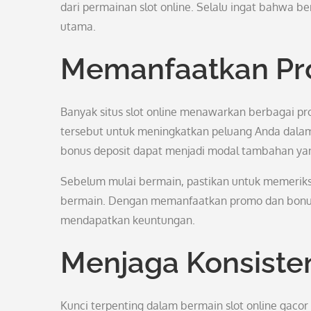
dari permainan slot online. Selalu ingat bahwa 
utama.
Memanfaatkan Pr
Banyak situs slot online menawarkan berbagai 
tersebut untuk meningkatkan peluang Anda dalam
bonus deposit dapat menjadi modal tambahan ya
Sebelum mulai bermain, pastikan untuk memeriks
bermain. Dengan memanfaatkan promo dan bonus
mendapatkan keuntungan.
Menjaga Konsisten
Kunci terpenting dalam bermain slot online gacor 