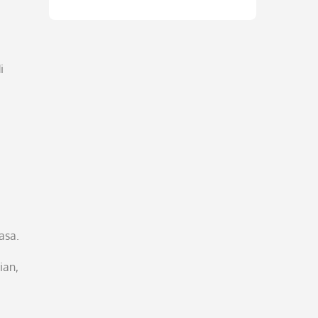
i
asa.
ian,