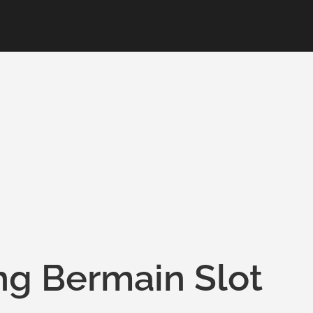
ng Bermain Slot