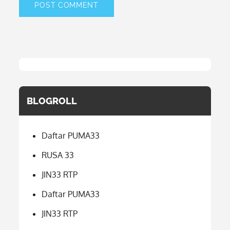
BLOGROLL
Daftar PUMA33
RUSA 33
JIN33 RTP
Daftar PUMA33
JIN33 RTP