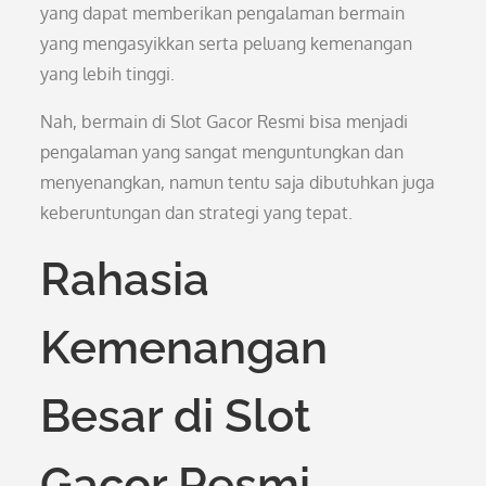
yang dapat memberikan pengalaman bermain
yang mengasyikkan serta peluang kemenangan
yang lebih tinggi.
Nah, bermain di Slot Gacor Resmi bisa menjadi
pengalaman yang sangat menguntungkan dan
menyenangkan, namun tentu saja dibutuhkan juga
keberuntungan dan strategi yang tepat.
Rahasia
Kemenangan
Besar di Slot
Gacor Resmi