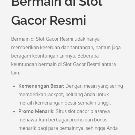
Bermain di Slot
Gacor Resmi
Bermain di Slot Gacor Resmi tidak hanya
memberikan keseruan dan tantangan, namun juga
beragam keuntungan lainnya. Beberapa
keuntungan bermain di Slot Gacor Resmi antara
lain:
Kemenangan Besar:
Dengan mesin yang sering
memberikan jackpot, peluang Anda untuk
meraih kemenangan besar semakin tinggi.
Promo Menarik:
Situs slot gacor biasanya
menawarkan berbagai promo dan bonus
menarik bagi para pemainnya, sehingga Anda