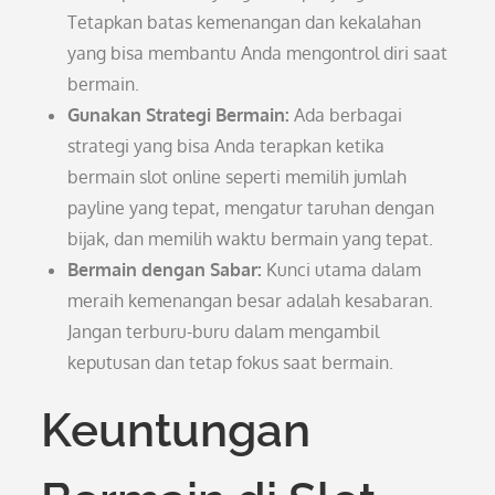
Tetapkan batas kemenangan dan kekalahan
yang bisa membantu Anda mengontrol diri saat
bermain.
Gunakan Strategi Bermain:
Ada berbagai
strategi yang bisa Anda terapkan ketika
bermain slot online seperti memilih jumlah
payline yang tepat, mengatur taruhan dengan
bijak, dan memilih waktu bermain yang tepat.
Bermain dengan Sabar:
Kunci utama dalam
meraih kemenangan besar adalah kesabaran.
Jangan terburu-buru dalam mengambil
keputusan dan tetap fokus saat bermain.
Keuntungan