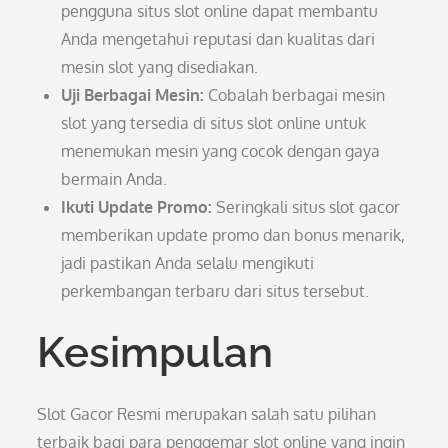
pengguna situs slot online dapat membantu
Anda mengetahui reputasi dan kualitas dari
mesin slot yang disediakan.
Uji Berbagai Mesin:
Cobalah berbagai mesin
slot yang tersedia di situs slot online untuk
menemukan mesin yang cocok dengan gaya
bermain Anda.
Ikuti Update Promo:
Seringkali situs slot gacor
memberikan update promo dan bonus menarik,
jadi pastikan Anda selalu mengikuti
perkembangan terbaru dari situs tersebut.
Kesimpulan
Slot Gacor Resmi merupakan salah satu pilihan
terbaik bagi para penggemar slot online yang ingin