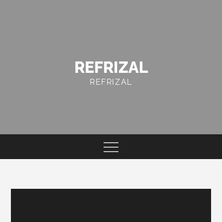
Skip
to
content
REFRIZAL
REFRIZAL