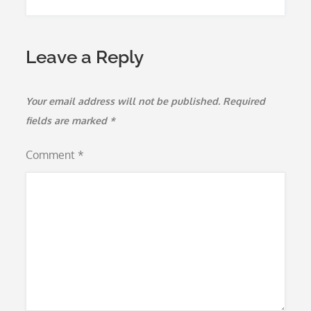
Leave a Reply
Your email address will not be published.
Required
fields are marked
*
Comment
*