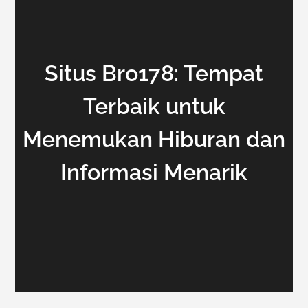
Situs Bro178: Tempat
Terbaik untuk
Menemukan Hiburan dan
Informasi Menarik