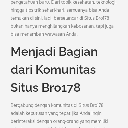
pengetahuan baru. Dari topik kesehatan, teknologi,
hingga tips trik sehari-hari, semuanya bisa Anda
temukan di sini. Jadi, berselancar di Situs Bro178
bukan hanya menghilangkan kebosanan, tapi juga
bisa menambah wawasan Anda.
Menjadi Bagian
dari Komunitas
Situs Bro178
Bergabung dengan komunitas di Situs Bro178
adalah keputusan yang tepat jika Anda ingin
berinteraksi dengan orang-orang yang memiliki