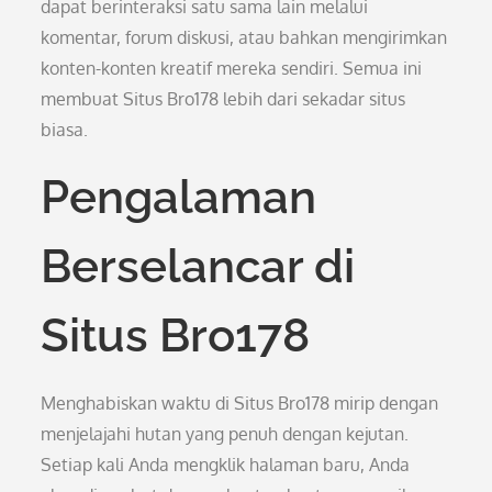
dapat berinteraksi satu sama lain melalui
komentar, forum diskusi, atau bahkan mengirimkan
konten-konten kreatif mereka sendiri. Semua ini
membuat Situs Bro178 lebih dari sekadar situs
biasa.
Pengalaman
Berselancar di
Situs Bro178
Menghabiskan waktu di Situs Bro178 mirip dengan
menjelajahi hutan yang penuh dengan kejutan.
Setiap kali Anda mengklik halaman baru, Anda