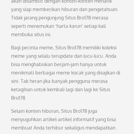
akan disambut dengan konten-konten menarik
yang siap memberikan hiburan dan pengetahuan.
Tidak jarang pengunjung Situs Bro178 merasa
seperti menemukan ‘harta karun’ setiap kali
membuka situs ini.
Bagi pecinta meme, Situs Bro178 memiliki koleksi
meme yang selalu terupdate dan lucu-lucu. Anda
bisa menghabiskan berjam-jam hanya untuk
menikmati berbagai meme kocak yang disajikan di
sini. Tak heran jika banyak pengguna merasa
ketagihan untuk kembali lagi dan lagi ke Situs
Bro178.
Selain konten hiburan, Situs Bro178 juga
menyuguhkan artikel-artikel informatif yang bisa
membuat Anda terhibur sekaligus mendapatkan