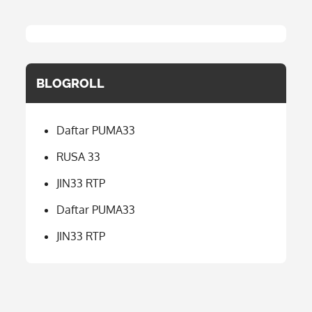
BLOGROLL
Daftar PUMA33
RUSA 33
JIN33 RTP
Daftar PUMA33
JIN33 RTP