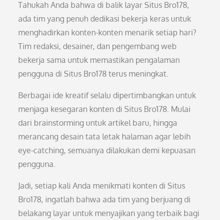
Tahukah Anda bahwa di balik layar Situs Bro178,
ada tim yang penuh dedikasi bekerja keras untuk
menghadirkan konten-konten menarik setiap hari?
Tim redaksi, desainer, dan pengembang web
bekerja sama untuk memastikan pengalaman
pengguna di Situs Bro178 terus meningkat.
Berbagai ide kreatif selalu dipertimbangkan untuk
menjaga kesegaran konten di Situs Bro178. Mulai
dari brainstorming untuk artikel baru, hingga
merancang desain tata letak halaman agar lebih
eye-catching, semuanya dilakukan demi kepuasan
pengguna.
Jadi, setiap kali Anda menikmati konten di Situs
Bro178, ingatlah bahwa ada tim yang berjuang di
belakang layar untuk menyajikan yang terbaik bagi