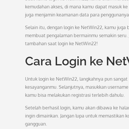
kemudahan akses, di mana kamu dapat masuk ke 
juga menjamin keamanan data para penggunanya 
Selain itu, dengan login ke NetWin22, kamu juga
membuat pengalaman bermainmu semakin seru. J
tambahan saat login ke NetWin22!
Cara Login ke Ne
Untuk login ke NetWin22, langkahnya pun sangat
kesayanganmu. Selanjutnya, masukkan username d
kamu bisa melakukan registrasi terlebih dahulu.
Setelah berhasil login, kamu akan dibawa ke h
ingin dimainkan. Jangan lupa untuk memastikan 
gangguan.