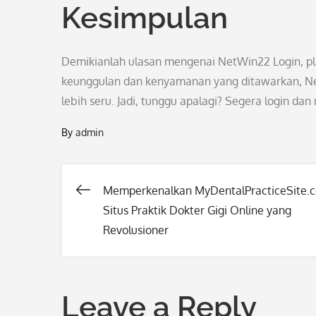
Kesimpulan
Demikianlah ulasan mengenai NetWin22 Login, p
keunggulan dan kenyamanan yang ditawarkan, 
lebih seru. Jadi, tunggu apalagi? Segera login d
By
admin
Memperkenalkan MyDentalPracticeSite.
Post
Situs Praktik Dokter Gigi Online yang
Revolusioner
navigation
Leave a Reply