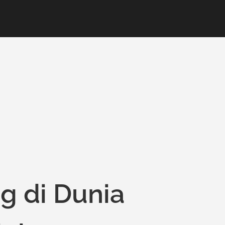
g di Dunia