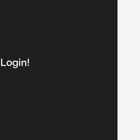
Login!