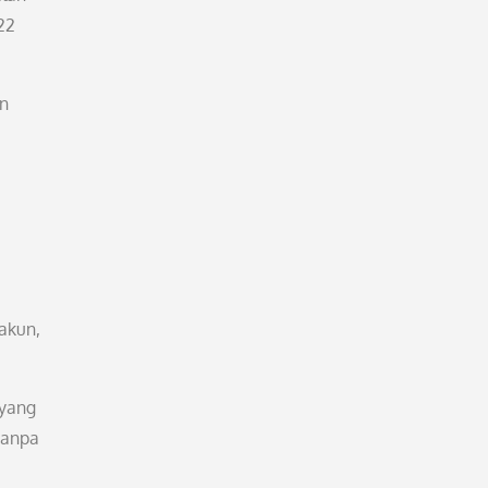
22
an
akun,
 yang
tanpa