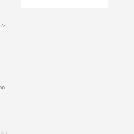
22,
dan
alah