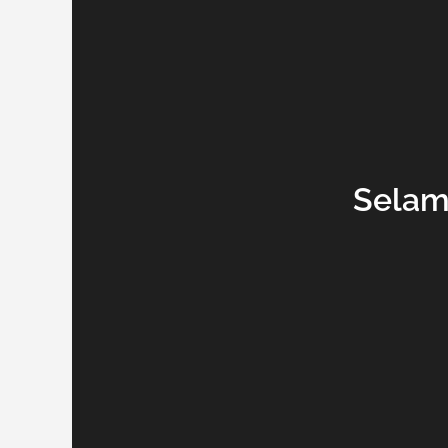
Selam