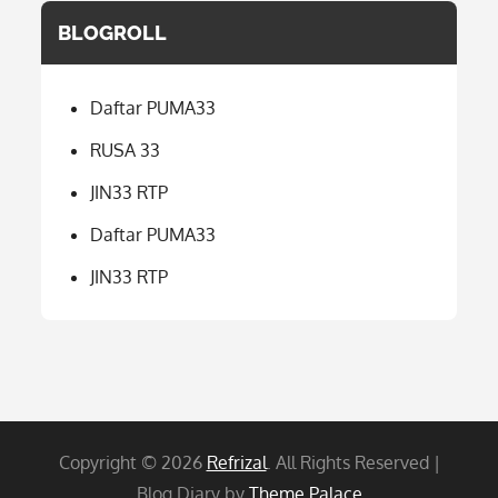
BLOGROLL
Daftar PUMA33
RUSA 33
JIN33 RTP
Daftar PUMA33
JIN33 RTP
Copyright © 2026
Refrizal
. All Rights Reserved |
Blog Diary by
Theme Palace