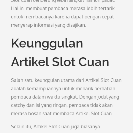
Slot Cuan cenderung lebih singkat namun padat.
Hal ini membuat pembaca merasa lebih tertarik
untuk membacanya karena dapat dengan cepat
menyerap informasi yang disajikan.
Keunggulan
Artikel Slot Cuan
Salah satu keunggulan utama dari Artikel Slot Cuan
adalah kemampuannya untuk menarik perhatian
pembaca dalam waktu singkat. Dengan judul yang
catchy dan isi yang ringan, pembaca tidak akan
merasa bosan saat membaca Artikel Slot Cuan.
Selain itu, Artikel Slot Cuan juga biasanya