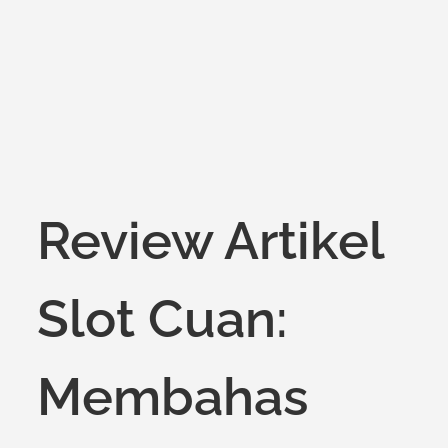
on
Review Artikel
Slot Cuan:
Membahas