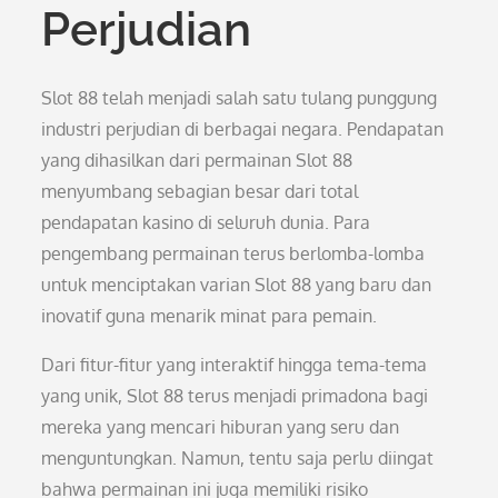
Perjudian
Slot 88 telah menjadi salah satu tulang punggung
industri perjudian di berbagai negara. Pendapatan
yang dihasilkan dari permainan Slot 88
menyumbang sebagian besar dari total
pendapatan kasino di seluruh dunia. Para
pengembang permainan terus berlomba-lomba
untuk menciptakan varian Slot 88 yang baru dan
inovatif guna menarik minat para pemain.
Dari fitur-fitur yang interaktif hingga tema-tema
yang unik, Slot 88 terus menjadi primadona bagi
mereka yang mencari hiburan yang seru dan
menguntungkan. Namun, tentu saja perlu diingat
bahwa permainan ini juga memiliki risiko