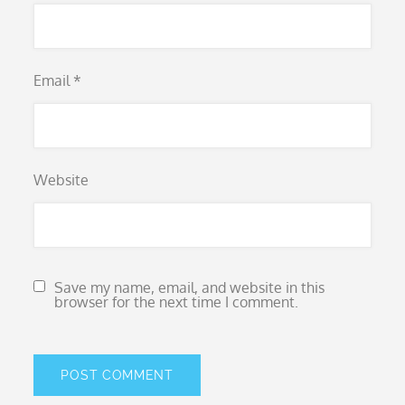
Email
*
Website
Save my name, email, and website in this
browser for the next time I comment.