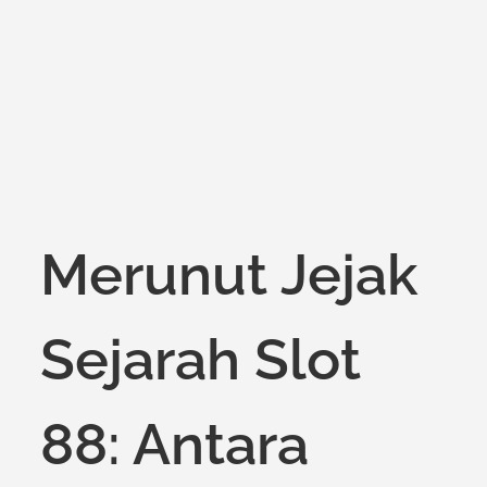
on
Merunut Jejak
Sejarah Slot
88: Antara