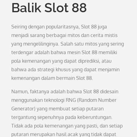
Balik Slot 88
Seiring dengan popularitasnya, Slot 88 juga
menjadi sarang berbagai mitos dan cerita mistis
yang mengelilinginya. Salah satu mitos yang sering
terdengar adalah bahwa mesin Slot 88 memiliki
pola kemenangan yang dapat diprediksi, atau
bahwa ada strategi khusus yang dapat menjamin
kemenangan dalam bermain Slot 88.
Namun, faktanya adalah bahwa Slot 88 didesain
menggunakan teknologi RNG (Random Number
Generator) yang membuat setiap putaran
tergantung sepenuhnya pada keberuntungan.
Tidak ada pola kemenangan yang pasti, dan setiap
putaran merupakan hasil acak yang tidak dapat