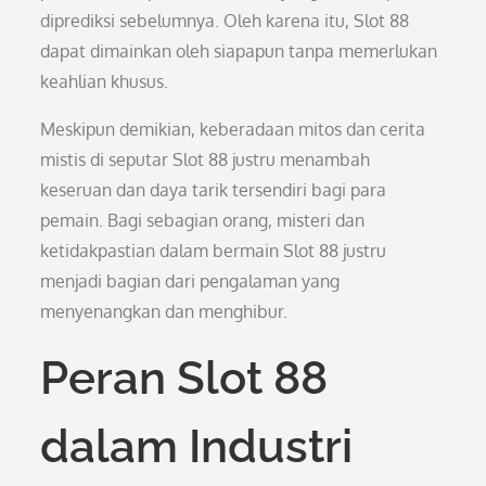
diprediksi sebelumnya. Oleh karena itu, Slot 88
dapat dimainkan oleh siapapun tanpa memerlukan
keahlian khusus.
Meskipun demikian, keberadaan mitos dan cerita
mistis di seputar Slot 88 justru menambah
keseruan dan daya tarik tersendiri bagi para
pemain. Bagi sebagian orang, misteri dan
ketidakpastian dalam bermain Slot 88 justru
menjadi bagian dari pengalaman yang
menyenangkan dan menghibur.
Peran Slot 88
dalam Industri