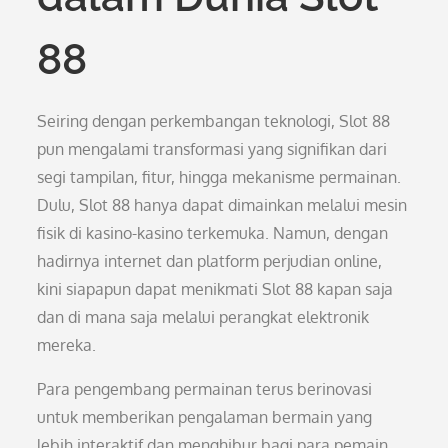
88
Seiring dengan perkembangan teknologi, Slot 88
pun mengalami transformasi yang signifikan dari
segi tampilan, fitur, hingga mekanisme permainan.
Dulu, Slot 88 hanya dapat dimainkan melalui mesin
fisik di kasino-kasino terkemuka. Namun, dengan
hadirnya internet dan platform perjudian online,
kini siapapun dapat menikmati Slot 88 kapan saja
dan di mana saja melalui perangkat elektronik
mereka.
Para pengembang permainan terus berinovasi
untuk memberikan pengalaman bermain yang
lebih interaktif dan menghibur bagi para pemain.