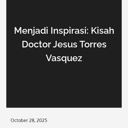
Menjadi Inspirasi: Kisah
Doctor Jesus Torres
Vasquez
Posted
October 28, 2025