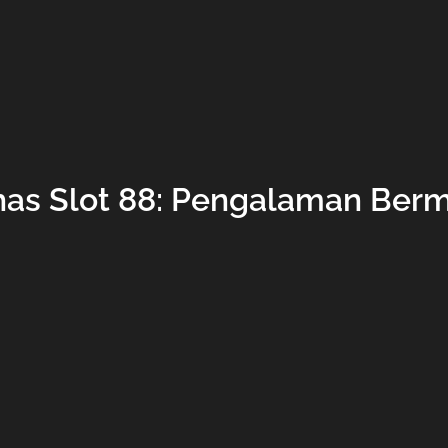
as Slot 88: Pengalaman Berm