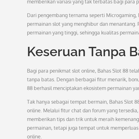
memberikan variasi yang tak terbatas bagi para pe
Dari pengembang ternama seperti Microgaming, Ne
permainan slot yang menghibur dan menantang. P
permainan yang tinggi, sehingga kualitas permai
Keseruan Tanpa B
Bagi para penikmat slot online, Bahas Slot 88 te
tanpa batas. Dengan berbagai fitur menarik, bon
88 berhasil menciptakan ekosistem permainan 
Tak hanya sebagai tempat bermain, Bahas Slot 8
online. Melalui fitur chat dan forum yang tersedi
memberikan tips dan trik untuk meraih kemenanga
permainan, tetapi juga tempat untuk memperluas
online.