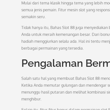
Mulai dari tema klasik hingga tema yang lebih m
semua jenis pemain. Fitur mesin slot yang resp
semakin seru.
Tidak hanya itu, Bahas Slot 88 juga menyediaka
Anda untuk meraih kemenangan besar. Dari bonus
hadiah menggiurkan selalu ada. Hal ini tentu men
berbagai permainan yang tersedia.
Pengalaman Berm
Salah satu hal yang membuat Bahas Slot 88 meno
Ketika Anda memutar gulungan dan mendengar sua
menunggu hasil putaran dan melihat kombinasi 
menghibur.
Selain itu, fitur-fitur bonus dalam permainan sl