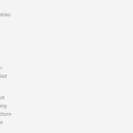
folio
n
Slot
lot
ling
tform
ot