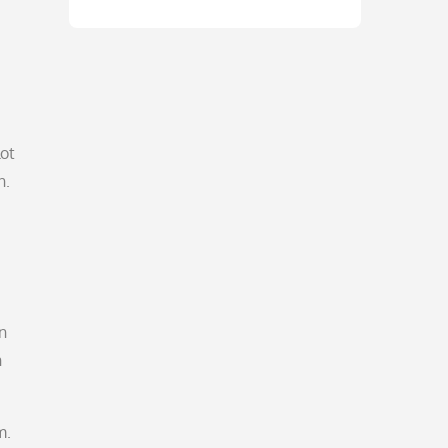
ot
n.
n
n
m.