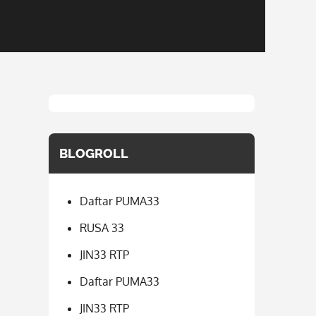
BLOGROLL
Daftar PUMA33
RUSA 33
JIN33 RTP
Daftar PUMA33
JIN33 RTP