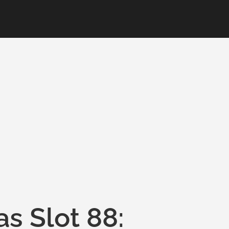
s Slot 88: