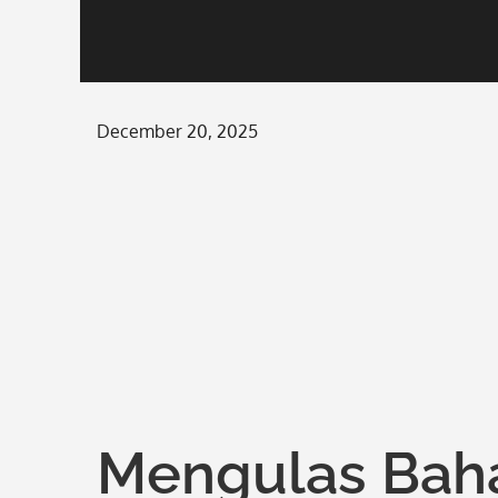
Posted
December 20, 2025
on
Mengulas Baha