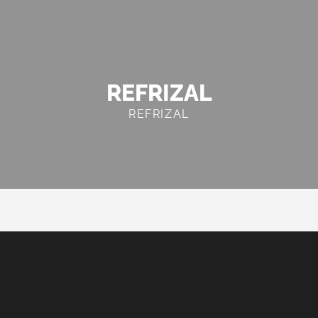
REFRIZAL
REFRIZAL