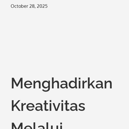
Posted
October 28, 2025
on
Menghadirkan
Kreativitas
Melalui