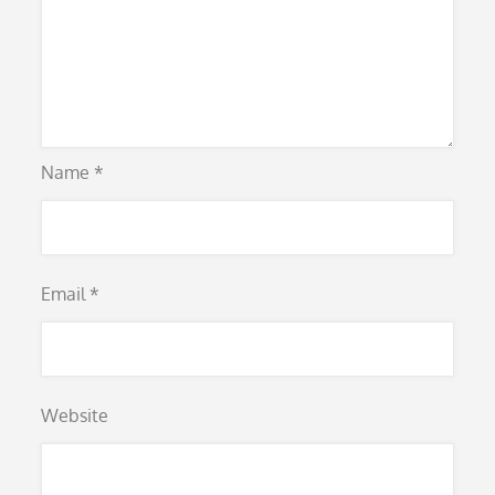
Name
*
Email
*
Website