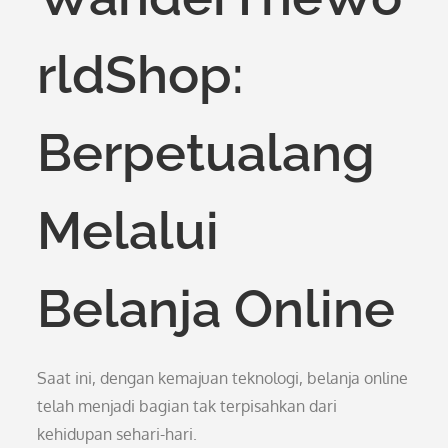
rldShop:
Berpetualang
Melalui
Belanja Online
Saat ini, dengan kemajuan teknologi, belanja online
telah menjadi bagian tak terpisahkan dari
kehidupan sehari-hari.