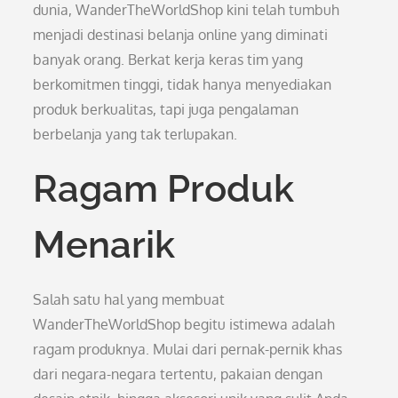
dunia, WanderTheWorldShop kini telah tumbuh
menjadi destinasi belanja online yang diminati
banyak orang. Berkat kerja keras tim yang
berkomitmen tinggi, tidak hanya menyediakan
produk berkualitas, tapi juga pengalaman
berbelanja yang tak terlupakan.
Ragam Produk
Menarik
Salah satu hal yang membuat
WanderTheWorldShop begitu istimewa adalah
ragam produknya. Mulai dari pernak-pernik khas
dari negara-negara tertentu, pakaian dengan