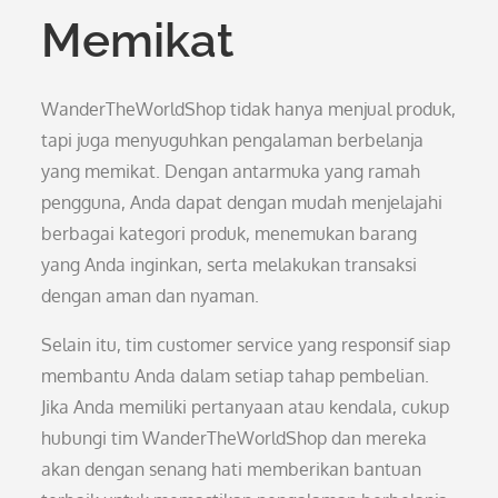
Memikat
WanderTheWorldShop tidak hanya menjual produk,
tapi juga menyuguhkan pengalaman berbelanja
yang memikat. Dengan antarmuka yang ramah
pengguna, Anda dapat dengan mudah menjelajahi
berbagai kategori produk, menemukan barang
yang Anda inginkan, serta melakukan transaksi
dengan aman dan nyaman.
Selain itu, tim customer service yang responsif siap
membantu Anda dalam setiap tahap pembelian.
Jika Anda memiliki pertanyaan atau kendala, cukup
hubungi tim WanderTheWorldShop dan mereka
akan dengan senang hati memberikan bantuan