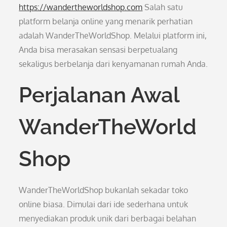
https://wandertheworldshop.com
Salah satu
platform belanja online yang menarik perhatian
adalah WanderTheWorldShop. Melalui platform ini,
Anda bisa merasakan sensasi berpetualang
sekaligus berbelanja dari kenyamanan rumah Anda.
Perjalanan Awal
WanderTheWorld
Shop
WanderTheWorldShop bukanlah sekadar toko
online biasa. Dimulai dari ide sederhana untuk
menyediakan produk unik dari berbagai belahan