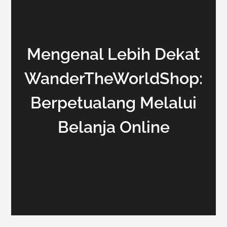
Mengenal Lebih Dekat
WanderTheWorldShop:
Berpetualang Melalui
Belanja Online