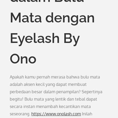
Mata dengan
Eyelash By
Ono
Apakah kamu pernah merasa bahwa bulu mata
adalah aksen kecil yang dapat membuat
perbedaan besar dalam penampilan? Sepertinya
begitu! Bulu mata yang lentik dan tebal dapat
secara instan menambah kecantikan mata
seseorang.
https://www.onolash.com
Inilah