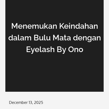
Menemukan Keindahan
dalam Bulu Mata dengan
Eyelash By Ono
Posted
December 13, 2025