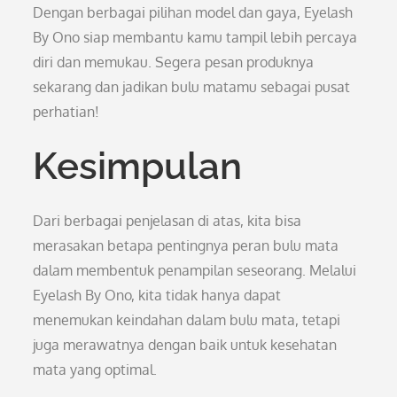
Dengan berbagai pilihan model dan gaya, Eyelash
By Ono siap membantu kamu tampil lebih percaya
diri dan memukau. Segera pesan produknya
sekarang dan jadikan bulu matamu sebagai pusat
perhatian!
Kesimpulan
Dari berbagai penjelasan di atas, kita bisa
merasakan betapa pentingnya peran bulu mata
dalam membentuk penampilan seseorang. Melalui
Eyelash By Ono, kita tidak hanya dapat
menemukan keindahan dalam bulu mata, tetapi
juga merawatnya dengan baik untuk kesehatan
mata yang optimal.