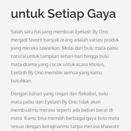
untuk Setiap Gaya
Salah satu hal yang membuat Eyelash By Ono
menjadi favorit banyak orang adalah variasi produk
yang mereka tawarkan. Mulai dari bulu mata palsu
natural untuk tampilan sehari-hari hingga bulu
mata drama yang cocok untuk acara khusus,
Eyelash By Ono memiliki semua yang kamu
butuhkan.
Dengan bahan yang ringan dan fleksibel, bulu
mata palsu dari Eyelash By Ono tidak akan
membuatmu merasa seperti ada beban berat di
mata. Kamu bisa memilih berbagai gaya bulu mata
sesuai dengan keinginanmu tanpa merasa khawatir