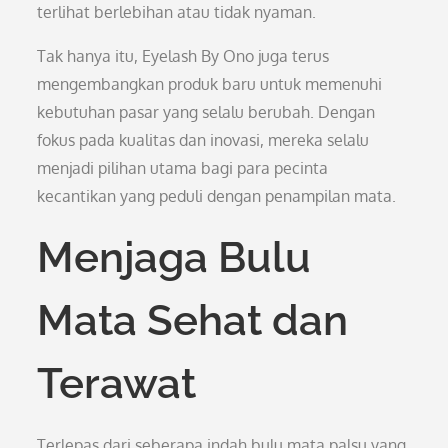
terlihat berlebihan atau tidak nyaman.
Tak hanya itu, Eyelash By Ono juga terus
mengembangkan produk baru untuk memenuhi
kebutuhan pasar yang selalu berubah. Dengan
fokus pada kualitas dan inovasi, mereka selalu
menjadi pilihan utama bagi para pecinta
kecantikan yang peduli dengan penampilan mata.
Menjaga Bulu
Mata Sehat dan
Terawat
Terlepas dari seberapa indah bulu mata palsu yang