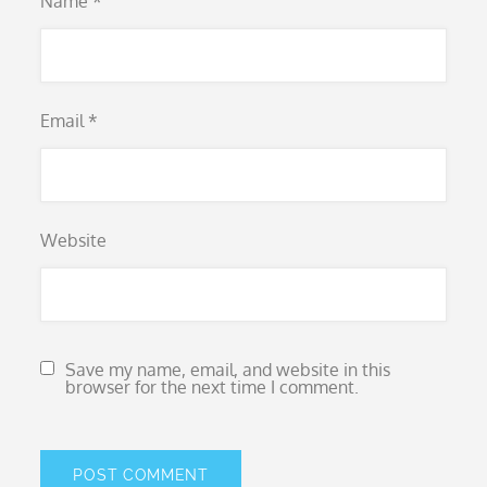
Name
*
Email
*
Website
Save my name, email, and website in this
browser for the next time I comment.