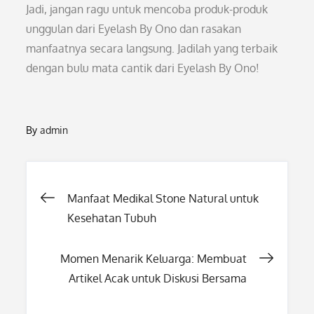
Jadi, jangan ragu untuk mencoba produk-produk
unggulan dari Eyelash By Ono dan rasakan
manfaatnya secara langsung. Jadilah yang terbaik
dengan bulu mata cantik dari Eyelash By Ono!
By
admin
Post
Manfaat Medikal Stone Natural untuk
Kesehatan Tubuh
navigation
Momen Menarik Keluarga: Membuat
Artikel Acak untuk Diskusi Bersama