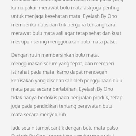
kamu pakai, merawat bulu mata asli juga penting
untuk menjaga kesehatan mata. Eyelash By Ono
memberikan tips dan trik berguna tentang cara
merawat bulu mata asli agar tetap sehat dan kuat
meskipun sering menggunakan bulu mata palsu.
Dengan rutin membersihkan bulu mata,
menggunakan serum yang tepat, dan memberi
istirahat pada mata, kamu dapat mencegah
kerusakan yang disebabkan oleh penggunaan bulu
mata palsu secara berlebihan. Eyelash By Ono
tidak hanya berfokus pada penjualan produk, tetapi
juga pada pendidikan tentang perawatan bulu
mata secara menyeluruh.
Jadi, selain tampil cantik dengan bulu mata palsu