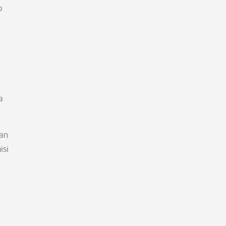
p
a
gan
isi