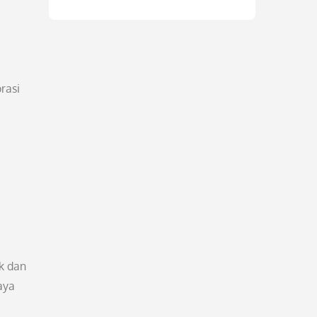
rasi
k dan
aya