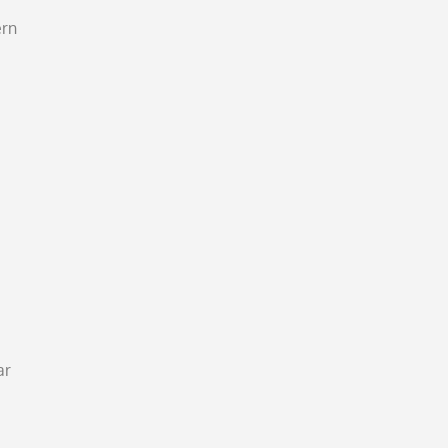
ern
ar