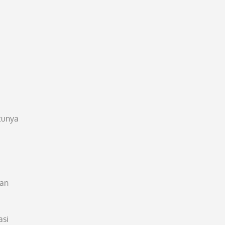
tunya
han
asi