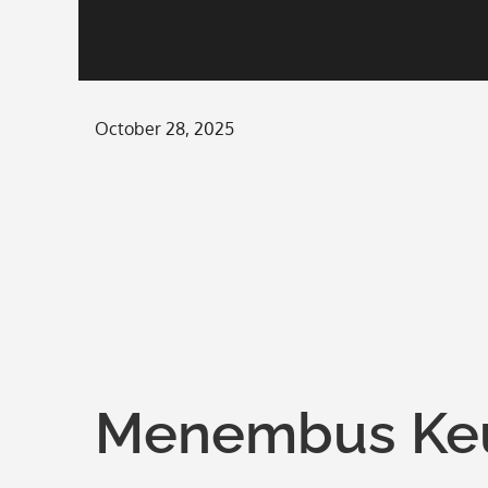
Posted
October 28, 2025
on
Menembus Ke