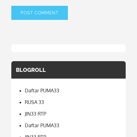
BLOGROLL
Daftar PUMA33
RUSA 33
JIN33 RTP
Daftar PUMA33