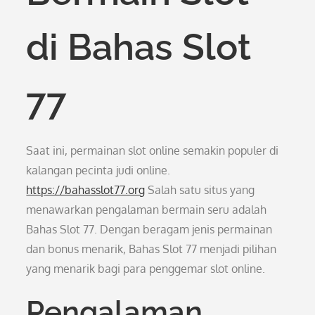
di Bahas Slot
77
Saat ini, permainan slot online semakin populer di
kalangan pecinta judi online.
https://bahasslot77.org
Salah satu situs yang
menawarkan pengalaman bermain seru adalah
Bahas Slot 77. Dengan beragam jenis permainan
dan bonus menarik, Bahas Slot 77 menjadi pilihan
yang menarik bagi para penggemar slot online.
Pengalaman