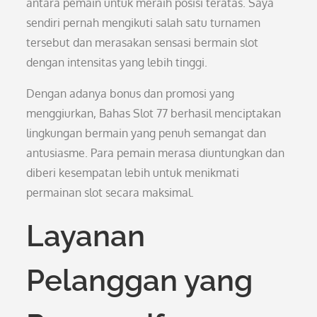
antara pemain untuk meraih posisi teratas. Saya
sendiri pernah mengikuti salah satu turnamen
tersebut dan merasakan sensasi bermain slot
dengan intensitas yang lebih tinggi.
Dengan adanya bonus dan promosi yang
menggiurkan, Bahas Slot 77 berhasil menciptakan
lingkungan bermain yang penuh semangat dan
antusiasme. Para pemain merasa diuntungkan dan
diberi kesempatan lebih untuk menikmati
permainan slot secara maksimal.
Layanan
Pelanggan yang