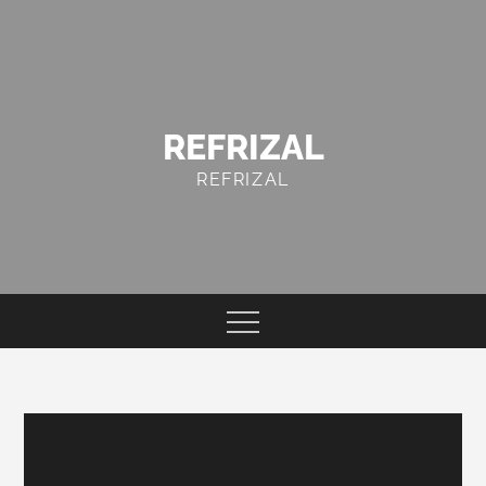
Skip
to
content
REFRIZAL
REFRIZAL