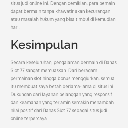
situs judi online ini. Dengan demikian, para pemain
dapat bermain tanpa khawatir akan kecurangan
atau masalah hukum yang bisa timbul di kemudian
hari.
Kesimpulan
Secara keseluruhan, pengalaman bermain di Bahas
Slot 77 sangat memuaskan. Dari beragam
permainan slot hingga bonus menggiurkan, semua
itu membuat saya betah berlama-lama di situs ini.
Dukungan dari layanan pelanggan yang responsif
dan keamanan yang terjamin semakin menambah
nilai positif dari Bahas Slot 77 sebagai situs judi
online terpercaya.