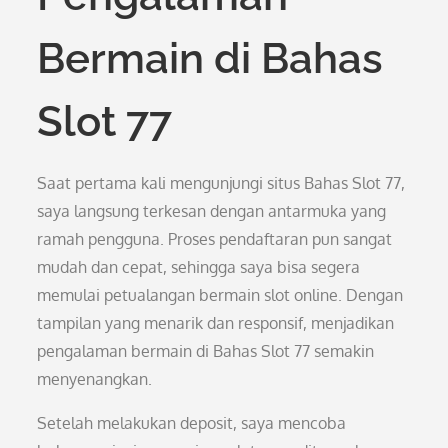
Bermain di Bahas
Slot 77
Saat pertama kali mengunjungi situs Bahas Slot 77,
saya langsung terkesan dengan antarmuka yang
ramah pengguna. Proses pendaftaran pun sangat
mudah dan cepat, sehingga saya bisa segera
memulai petualangan bermain slot online. Dengan
tampilan yang menarik dan responsif, menjadikan
pengalaman bermain di Bahas Slot 77 semakin
menyenangkan.
Setelah melakukan deposit, saya mencoba