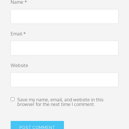
Name
*
Email
*
Website
Save my name, email, and website in this
browser for the next time I comment.