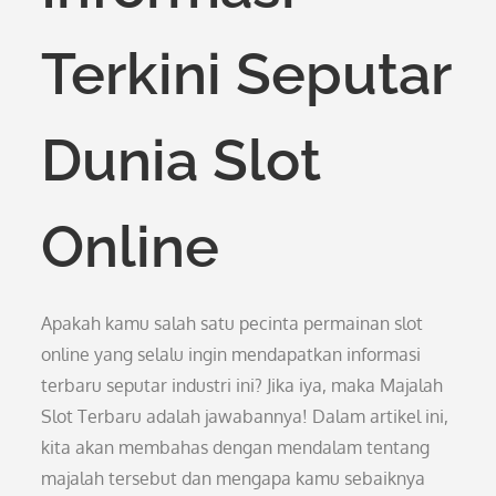
Terkini Seputar
Dunia Slot
Online
Apakah kamu salah satu pecinta permainan slot
online yang selalu ingin mendapatkan informasi
terbaru seputar industri ini? Jika iya, maka Majalah
Slot Terbaru adalah jawabannya! Dalam artikel ini,
kita akan membahas dengan mendalam tentang
majalah tersebut dan mengapa kamu sebaiknya