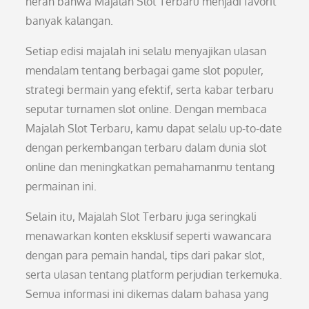
heran bahwa Majalah Slot Terbaru menjadi favorit
banyak kalangan.
Setiap edisi majalah ini selalu menyajikan ulasan
mendalam tentang berbagai game slot populer,
strategi bermain yang efektif, serta kabar terbaru
seputar turnamen slot online. Dengan membaca
Majalah Slot Terbaru, kamu dapat selalu up-to-date
dengan perkembangan terbaru dalam dunia slot
online dan meningkatkan pemahamanmu tentang
permainan ini.
Selain itu, Majalah Slot Terbaru juga seringkali
menawarkan konten eksklusif seperti wawancara
dengan para pemain handal, tips dari pakar slot,
serta ulasan tentang platform perjudian terkemuka.
Semua informasi ini dikemas dalam bahasa yang