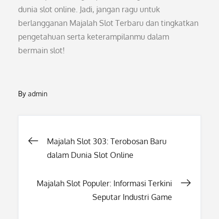
dunia slot online. Jadi, jangan ragu untuk
berlangganan Majalah Slot Terbaru dan tingkatkan
pengetahuan serta keterampilanmu dalam
bermain slot!
By
admin
Post
Majalah Slot 303: Terobosan Baru
dalam Dunia Slot Online
navigation
Majalah Slot Populer: Informasi Terkini
Seputar Industri Game