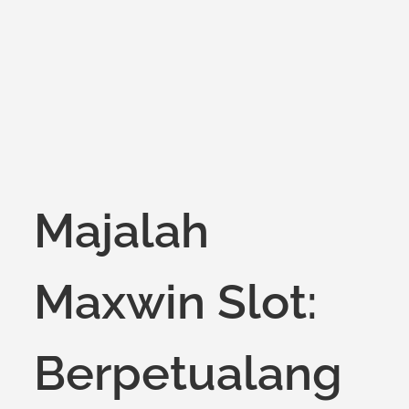
on
Majalah
Maxwin Slot:
Berpetualang