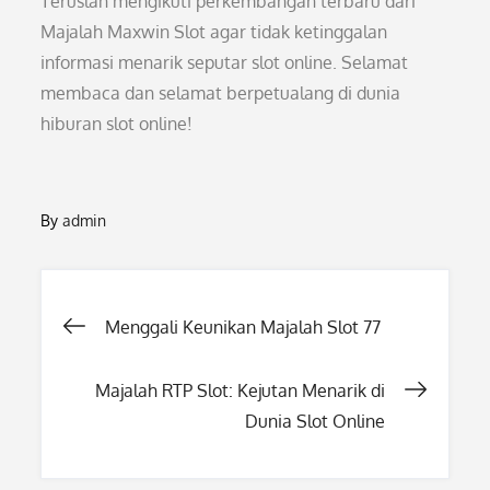
Teruslah mengikuti perkembangan terbaru dari
Majalah Maxwin Slot agar tidak ketinggalan
informasi menarik seputar slot online. Selamat
membaca dan selamat berpetualang di dunia
hiburan slot online!
By
admin
Post
Menggali Keunikan Majalah Slot 77
navigation
Majalah RTP Slot: Kejutan Menarik di
Dunia Slot Online