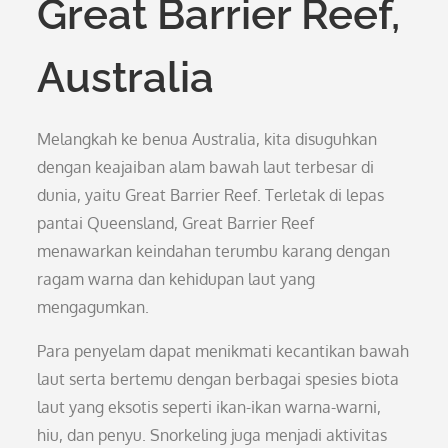
Great Barrier Reef,
Australia
Melangkah ke benua Australia, kita disuguhkan
dengan keajaiban alam bawah laut terbesar di
dunia, yaitu Great Barrier Reef. Terletak di lepas
pantai Queensland, Great Barrier Reef
menawarkan keindahan terumbu karang dengan
ragam warna dan kehidupan laut yang
mengagumkan.
Para penyelam dapat menikmati kecantikan bawah
laut serta bertemu dengan berbagai spesies biota
laut yang eksotis seperti ikan-ikan warna-warni,
hiu, dan penyu. Snorkeling juga menjadi aktivitas