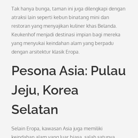
Tak hanya bunga, taman ini juga dilengkapi dengan
atraksi lain seperti kebun binatang mini dan
restoran yang menyajikan kuliner khas Belanda.
Keukenhof menjadi destinasi impian bagi mereka
yang menyukai keindahan alam yang berpadu
dengan arsitektur klasik Eropa.
Pesona Asia: Pulau
Jeju, Korea
Selatan
Selain Eropa, kawasan Asia juga memiliki
keindahan alam yang luar biasa, salah satunya