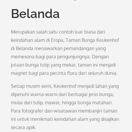
Belanda
Merupakan salah satu contoh luar biasa dari
keindahan alam di Eropa, Taman Bunga Keukenhof
di Belanda menawarkan pemandangan yang
memesona bagi para pengunjungnya. Dengan
jutaan bunga tulip yang mekar, taman ini menjadi
magnet bagi para pecinta flora dari seluruh dunia.
Setiap musim semi, Keukenhof menjadi lahan yang
dipenuhi warna-warni dari berbagai jenis bunga,
mulai dari tulip, mawar, hingga bunga matahari.
Para fotografer dan wisatawan membanjiri taman
ini untuk menikmati keindahan alam yang disajikan
secara apik.