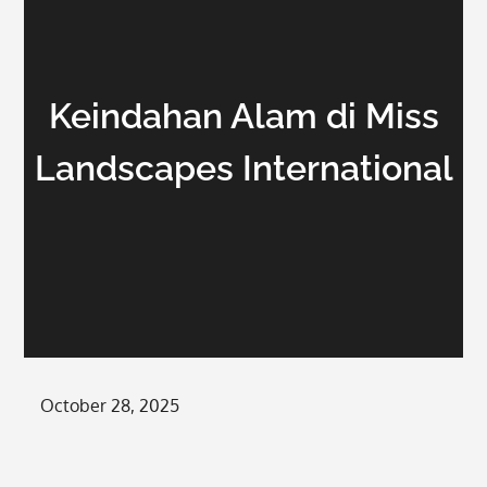
Keindahan Alam di Miss
Landscapes International
Posted
October 28, 2025
on