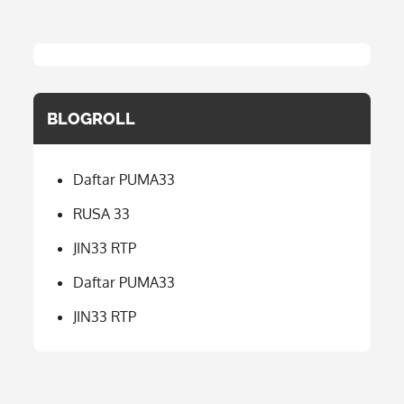
BLOGROLL
Daftar PUMA33
RUSA 33
JIN33 RTP
Daftar PUMA33
JIN33 RTP