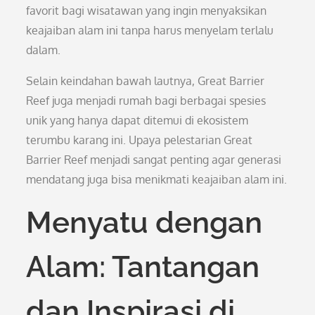
favorit bagi wisatawan yang ingin menyaksikan
keajaiban alam ini tanpa harus menyelam terlalu
dalam.
Selain keindahan bawah lautnya, Great Barrier
Reef juga menjadi rumah bagi berbagai spesies
unik yang hanya dapat ditemui di ekosistem
terumbu karang ini. Upaya pelestarian Great
Barrier Reef menjadi sangat penting agar generasi
mendatang juga bisa menikmati keajaiban alam ini.
Menyatu dengan
Alam: Tantangan
dan Inspirasi di