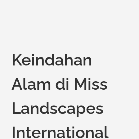
Keindahan
Alam di Miss
Landscapes
International