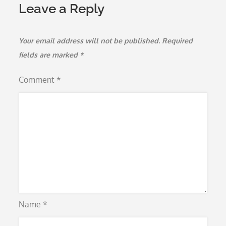
Leave a Reply
Your email address will not be published.
Required
fields are marked
*
Comment
*
Name
*