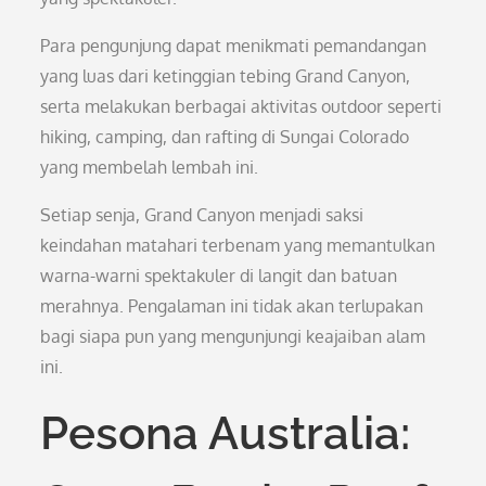
Para pengunjung dapat menikmati pemandangan
yang luas dari ketinggian tebing Grand Canyon,
serta melakukan berbagai aktivitas outdoor seperti
hiking, camping, dan rafting di Sungai Colorado
yang membelah lembah ini.
Setiap senja, Grand Canyon menjadi saksi
keindahan matahari terbenam yang memantulkan
warna-warni spektakuler di langit dan batuan
merahnya. Pengalaman ini tidak akan terlupakan
bagi siapa pun yang mengunjungi keajaiban alam
ini.
Pesona Australia: