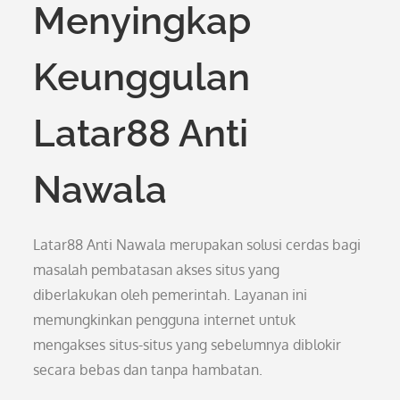
Menyingkap
Keunggulan
Latar88 Anti
Nawala
Latar88 Anti Nawala merupakan solusi cerdas bagi
masalah pembatasan akses situs yang
diberlakukan oleh pemerintah. Layanan ini
memungkinkan pengguna internet untuk
mengakses situs-situs yang sebelumnya diblokir
secara bebas dan tanpa hambatan.