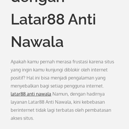
Latar88 Anti
Nawala
Apakah kamu pernah merasa frustasi karena situs
yang ingin kamu kunjungi diblokir oleh internet
positif? Hal ini bisa menjadi pengalaman yang
menyebalkan bagi setiap pengguna internet.
latar88 anti nawala
Namun, dengan hadirnya
layanan Latar88 Anti Nawala, kini kebebasan
berinternet tidak lagi terbatas oleh pembatasan
akses situs.