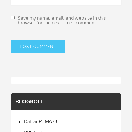
Save my name, email, and website in this
browser for the next time I comment.
BLOGROLL
Daftar PUMA33