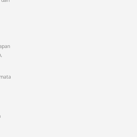
 dari
hapan
,
 mata
n