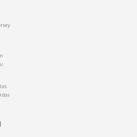
ersey
am
du
tas
rdas
h