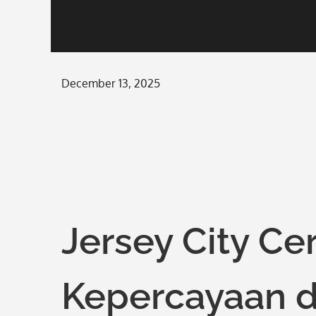
Posted
December 13, 2025
on
Jersey City C
Kepercayaan d