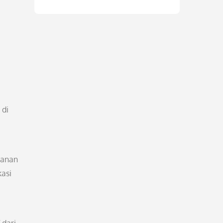
 di
yanan
kasi