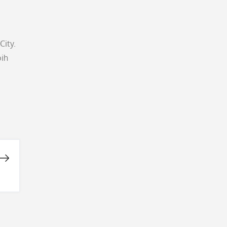
City.
bih