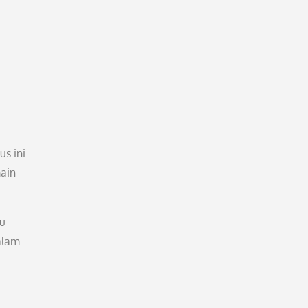
s ini
ain
tu
alam