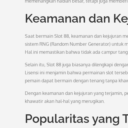
memenangkan hadiah besar, tetapi juga memberi
Keamanan dan Ke
Saat bermain Slot 88, keamanan dan kejujuran m
sistem RNG (Random Number Generator) untuk me
Hal ini memastikan bahwa tidak ada campur tang
Selain itu, Slot 88 juga biasanya dilengkapi deng
Lisensi ini menjamin bahwa permainan slot terseb
pemain dapat bermain dengan tenang tanpa khaw
Dengan keamanan dan kejujuran yang terjamin, p
khawatir akan hal-hal yang merugikan.
Popularitas yang 