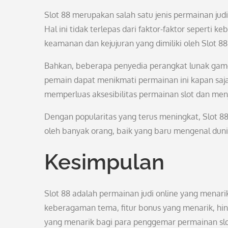
Slot 88 merupakan salah satu jenis permainan judi
Hal ini tidak terlepas dari faktor-faktor seperti 
keamanan dan kejujuran yang dimiliki oleh Slot 88
Bahkan, beberapa penyedia perangkat lunak game
pemain dapat menikmati permainan ini kapan saja 
memperluas aksesibilitas permainan slot dan men
Dengan popularitas yang terus meningkat, Slot 88 
oleh banyak orang, baik yang baru mengenal dun
Kesimpulan
Slot 88 adalah permainan judi online yang menarik
keberagaman tema, fitur bonus yang menarik, hin
yang menarik bagi para penggemar permainan slo