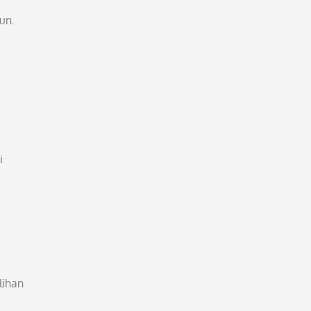
un.
i
lihan