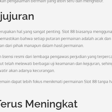
kan pengalaman bermain yang lebih seru dan menghibur.
jujuran
erupakan hal yang sangat penting. Slot 88 biasanya menggun
mastikan bahwa setiap putaran permainan adalah acak dan a
an dari pihak manapun dalam hasil permainan.
an lisensi resmi dari lembaga pengawas perjudian yang terperc
ut telah melewati berbagai uji keamanan dan kejujuran, sehi
atir akan adanya kecurangan.
emain dapat lebih fokus menikmati permainan Slot 88 tanpa h
Terus Meningkat