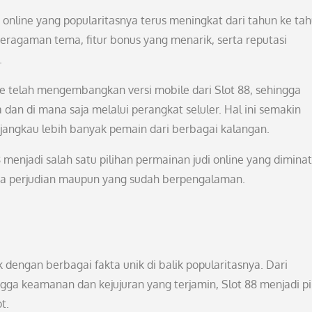
 online yang popularitasnya terus meningkat dari tahun ke tah
keberagaman tema, fitur bonus yang menarik, serta reputasi
.
 telah mengembangkan versi mobile dari Slot 88, sehingga
dan di mana saja melalui perangkat seluler. Hal ini semakin
jangkau lebih banyak pemain dari berbagai kalangan.
menjadi salah satu pilihan permainan judi online yang diminat
ia perjudian maupun yang sudah berpengalaman.
 dengan berbagai fakta unik di balik popularitasnya. Dari
gga keamanan dan kejujuran yang terjamin, Slot 88 menjadi pi
t.