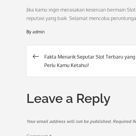
Jika kamu ingin merasakan keseruan bermain Slot 
reputasi yang baik. Selamat mencoba peruntunga
By
admin
Fakta Menarik Seputar Slot Terbaru yang
Post
Perlu Kamu Ketahui!
navigation
Leave a Reply
Your email address will not be published.
Required f