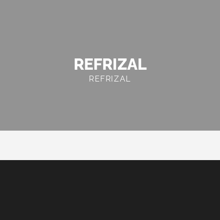
REFRIZAL
REFRIZAL