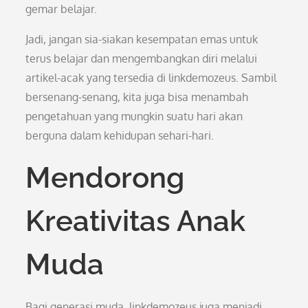
gemar belajar.
Jadi, jangan sia-siakan kesempatan emas untuk
terus belajar dan mengembangkan diri melalui
artikel-acak yang tersedia di linkdemozeus. Sambil
bersenang-senang, kita juga bisa menambah
pengetahuan yang mungkin suatu hari akan
berguna dalam kehidupan sehari-hari.
Mendorong
Kreativitas Anak
Muda
Bagi generasi muda, linkdemozeus juga menjadi