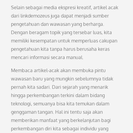
Selain sebagai media ekspresi kreatif, artikel acak
dari linkdemozeus juga dapat menjadi sumber
pengetahuan dan wawasan yang berharga.
Dengan beragam topik yang tersebar luas, kita
memiliki kesempatan untuk memperluas cakupan
pengetahuan kita tanpa harus berusaha keras
mencari informasi secara manual.
Membaca artikel-acak akan membuka pintu
wawasan baru yang mungkin sebelumnya tidak
pernah kita sadari. Dari sejarah yang menarik
hingga perkembangan terkini dalam bidang
teknologi, semuanya bisa kita temukan dalam
genggaman tangan. Hal ini tentu saja akan
memberikan manfaat yang berkelanjutan bagi
perkembangan diri kita sebagai individu yang