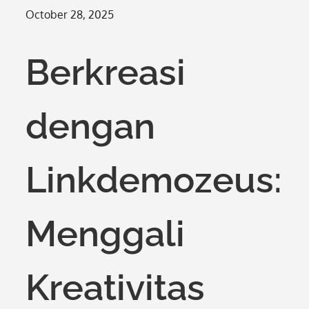
Posted
October 28, 2025
on
Berkreasi
dengan
Linkdemozeus:
Menggali
Kreativitas