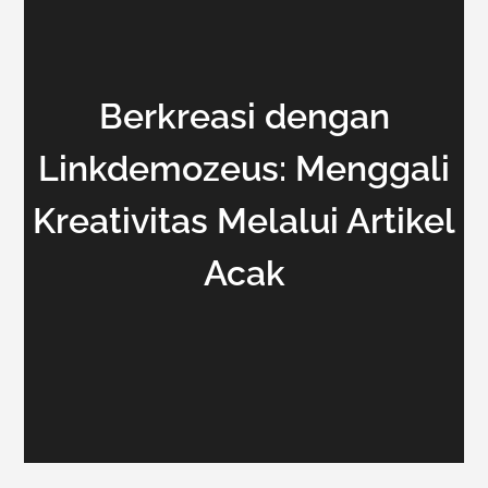
Berkreasi dengan
Linkdemozeus: Menggali
Kreativitas Melalui Artikel
Acak