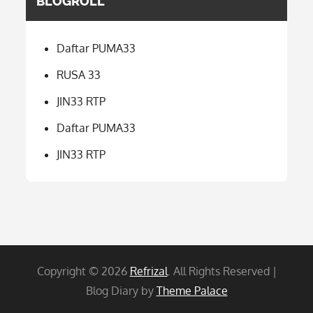
BLOGROLL
Daftar PUMA33
RUSA 33
JIN33 RTP
Daftar PUMA33
JIN33 RTP
Copyright © 2026
Refrizal
. All Rights Reserved |
Blog Diary by
Theme Palace