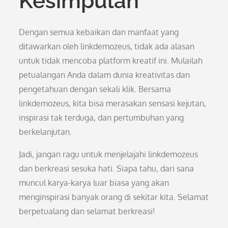
Kesimpulan
Dengan semua kebaikan dan manfaat yang
ditawarkan oleh linkdemozeus, tidak ada alasan
untuk tidak mencoba platform kreatif ini. Mulailah
petualangan Anda dalam dunia kreativitas dan
pengetahuan dengan sekali klik. Bersama
linkdemozeus, kita bisa merasakan sensasi kejutan,
inspirasi tak terduga, dan pertumbuhan yang
berkelanjutan.
Jadi, jangan ragu untuk menjelajahi linkdemozeus
dan berkreasi sesuka hati. Siapa tahu, dari sana
muncul karya-karya luar biasa yang akan
menginspirasi banyak orang di sekitar kita. Selamat
berpetualang dan selamat berkreasi!