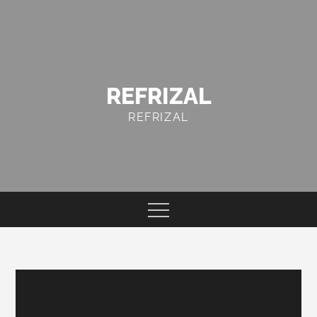
Skip
to
content
REFRIZAL
REFRIZAL