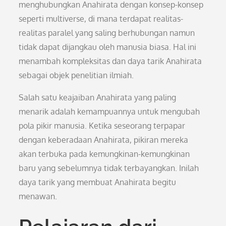
menghubungkan Anahirata dengan konsep-konsep
seperti multiverse, di mana terdapat realitas-
realitas paralel yang saling berhubungan namun
tidak dapat dijangkau oleh manusia biasa. Hal ini
menambah kompleksitas dan daya tarik Anahirata
sebagai objek penelitian ilmiah.
Salah satu keajaiban Anahirata yang paling
menarik adalah kemampuannya untuk mengubah
pola pikir manusia. Ketika seseorang terpapar
dengan keberadaan Anahirata, pikiran mereka
akan terbuka pada kemungkinan-kemungkinan
baru yang sebelumnya tidak terbayangkan. Inilah
daya tarik yang membuat Anahirata begitu
menawan.