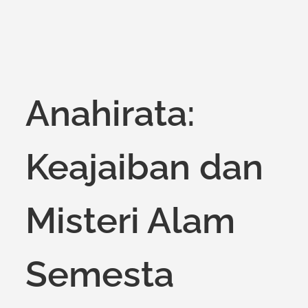
Anahirata:
Keajaiban dan
Misteri Alam
Semesta