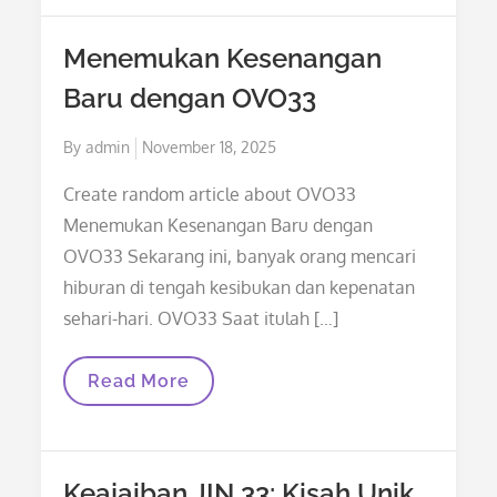
Misterius
Di
Hutan
Menemukan Kesenangan
Belantara
Baru dengan OVO33
Posted
By
admin
November 18, 2025
on
Create random article about OVO33
Menemukan Kesenangan Baru dengan
OVO33 Sekarang ini, banyak orang mencari
hiburan di tengah kesibukan dan kepenatan
sehari-hari. OVO33 Saat itulah […]
Menemukan
Read More
Kesenangan
Baru
Dengan
OVO33
Keajaiban JIN 33: Kisah Unik