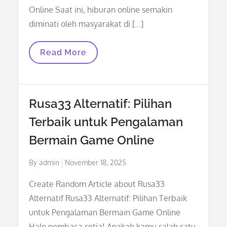
Online Saat ini, hiburan online semakin
diminati oleh masyarakat di […]
Rusa33
Read More
Alternatif:
Platform
Terbaru
Untuk
Menikmati
Rusa33 Alternatif: Pilihan
Hiburan
Online
Terbaik untuk Pengalaman
Bermain Game Online
Posted
By
admin
November 18, 2025
on
Create Random Article about Rusa33
Alternatif Rusa33 Alternatif: Pilihan Terbaik
untuk Pengalaman Bermain Game Online
Halo pembaca setia! Apakah kamu salah satu