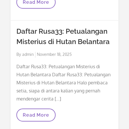
Puma33
Read More
Daftar:
Sisi
Lain
Platform
Permainan
Daftar Rusa33: Petualangan
Online
Yang
Misterius di Hutan Belantara
Perlu
Kamu
Ketahui
Posted
By
admin
November 18, 2025
on
Daftar Rusa33: Petualangan Misterius di
Hutan Belantara Daftar Rusa33: Petualangan
Misterius di Hutan Belantara Halo pembaca
setia, siapa di antara kalian yang pernah
mendengar cerita […]
Daftar
Read More
Rusa33:
Petualangan