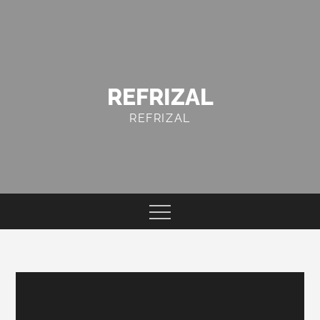
Skip
to
content
REFRIZAL
REFRIZAL