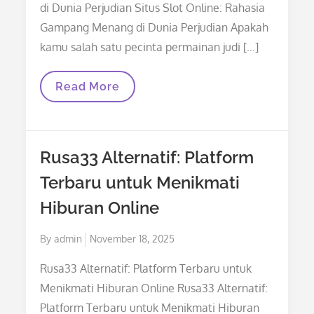
di Dunia Perjudian Situs Slot Online: Rahasia
Gampang Menang di Dunia Perjudian Apakah
kamu salah satu pecinta permainan judi […]
Situs
Read More
Slot
Online:
Rahasia
Gampang
Menang
Rusa33 Alternatif: Platform
Di
Dunia
Terbaru untuk Menikmati
Perjudian
Hiburan Online
Posted
By
admin
November 18, 2025
on
Rusa33 Alternatif: Platform Terbaru untuk
Menikmati Hiburan Online Rusa33 Alternatif:
Platform Terbaru untuk Menikmati Hiburan